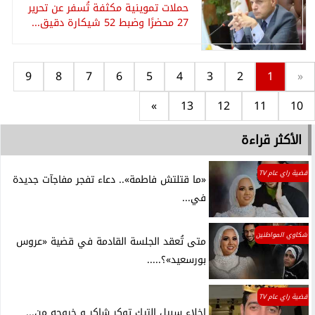
حملات تموينية مكثفة تُسفر عن تحرير
27 محضرًا وضبط 52 شيكارة دقيق...
9
8
7
6
5
4
3
2
1
«
»
13
12
11
10
الأكثر قراءة
قضية راي عام TV
«ما قتلتش فاطمة».. دعاء تفجر مفاجآت جديدة
في...
شكاوي المواطنين
متى تُعقد الجلسة القادمة في قضية «عروس
بورسعيد»؟.....
قضية راي عام TV
اخلاء سبيل التيك توكر شاكر و خروجه من...