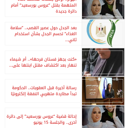
المتهمة بقتل ”عروس بورسعيد” أمام
دائرة جديدة
بعد الجدل حول عصير القصب.. ”سلامة
الغذاء” تحسم الجدل بشأن استخدام
ثاني...
«كنت بجهز فستان فرحها».. أم شيماء
تنهار بعد اكتشاف مقتل ابنتها على...
رسالة أخيرة قبل العقوبات.. الحكومة
تبدأ مطاردة متهربي النفقة إلكترونيًا
إحالة قضية “عروس بورسعيد” إلى دائرة
أخرى.. والجلسة 15 يونيو