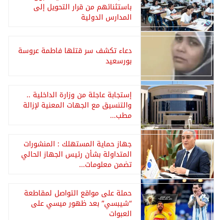
باستثنائهم من قرار التحويل إلى
المدارس الدولية
دعاء تكشف سر قتلها فاطمة عروسة
بورسعيد
إستجابة عاجلة من وزارة الداخلية ..
والتنسيق مع الجهات المعنية لإزالة
مطب...
جهاز حماية المستهلك : المنشورات
المتداولة بشأن رئيس الجهاز الحالي
تضمن معلومات...
حملة على مواقع التواصل لمقاطعة
“شيبسي” بعد ظهور ميسي على
العبوات