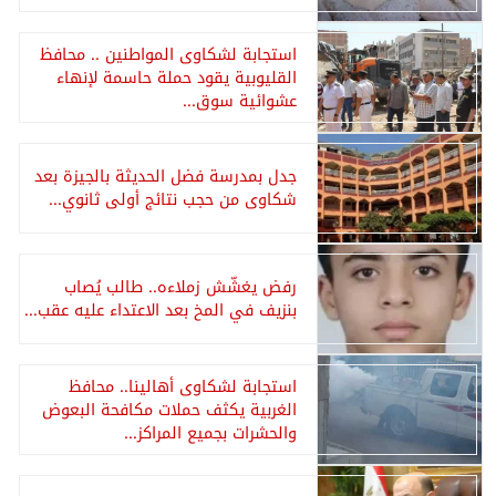
استجابة لشكاوى المواطنين .. محافظ
القليوبية يقود حملة حاسمة لإنهاء
عشوائية سوق...
جدل بمدرسة فضل الحديثة بالجيزة بعد
شكاوى من حجب نتائج أولى ثانوي...
رفض يغشّش زملاءه.. طالب يُصاب
بنزيف في المخ بعد الاعتداء عليه عقب...
استجابة لشكاوى أهالينا.. محافظ
الغربية يكثف حملات مكافحة البعوض
والحشرات بجميع المراكز...