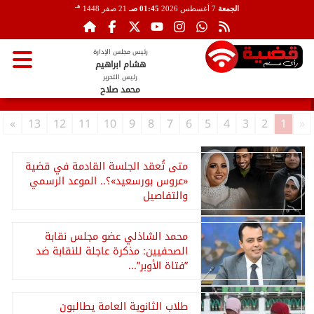
هـ
الجمعة
7 أغسطس 2026
01:45 صـ
21 صفر 1448
رئيس مجلس الإدارة
هشام ابراهيم
رئيس التحرير
محمد صلاح
»
13
12
11
10
9
8
7
6
5
4
3
2
1
«
متى تُعقد الجلسة القادمة في قضية
«عروس بورسعيد»؟.. الموعد الرسمي
والتفاصيل
محمد الشاذلي عضو مجلس نقابة
الصحفيين: مذكرة عاجلة للنقابة ضد
”فتاة الأوبر”...
طلاب الثانوية العامة يطالبون