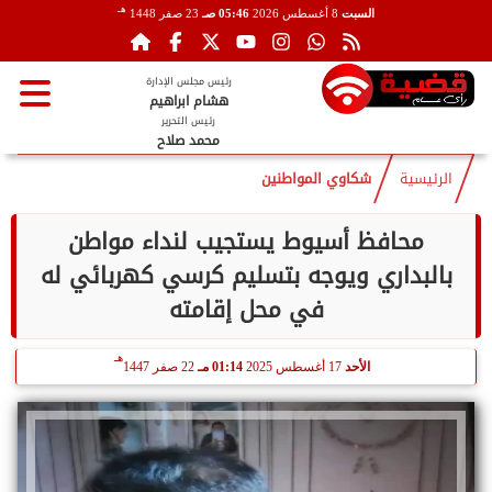
هـ
السبت
8 أغسطس 2026
05:46 صـ
23 صفر 1448
رئيس مجلس الإدارة
هشام ابراهيم
رئيس التحرير
محمد صلاح
الرئيسية
شكاوي المواطنين
محافظ أسيوط يستجيب لنداء مواطن
بالبداري ويوجه بتسليم كرسي كهربائي له
في محل إقامته
هـ
الأحد
17 أغسطس 2025
01:14 مـ
22 صفر 1447