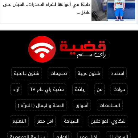
طمعًا في أموالها لشراء المخدرات.. القبض على
عاطل...
اقتصاد
شئون عربية
تحقيقات
شئون عالمية
حوادث
فن
رياضة
قضية راي عام TV
آراء
المحافظات
أسواق
الصحة والجمال ( المرآة )
شكاوي المواطنين
السياحة
امن مصر
التعليم
السوشيال
اخبار مصر
للاعلان
سياسة الخصوصية