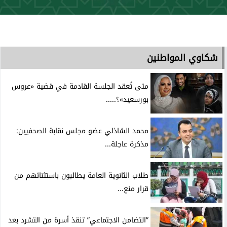
شكاوي المواطنين
متى تُعقد الجلسة القادمة في قضية «عروس
بورسعيد»؟.....
محمد الشاذلي عضو مجلس نقابة الصحفيين:
مذكرة عاجلة...
طلاب الثانوية العامة يطالبون باستثنائهم من
قرار منع...
”التضامن الاجتماعي” تنقذ أسرة من التشرد بعد