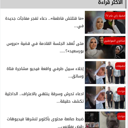
الأكثر قراءة
قضية راي عام TV
«ما قتلتش فاطمة».. دعاء تفجر مفاجآت جديدة
في...
شكاوي المواطنين
متى تُعقد الجلسة القادمة في قضية «عروس
بورسعيد»؟.....
تحقيقات
إخلاء سبيل طرفي واقعة فيديو مشاجرة فتاة
وسائق...
حوادث
ادعاء تحرش وسرقة ينتهي بالاعتراف.. الداخلية
تكشف حقيقة...
حوادث
ضبط صانعة محتوى بأكتوبر لنشرها فيديوهات
رقص بملابس...