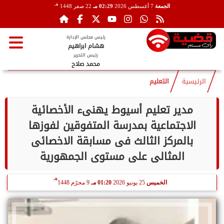
هـ
الجمعة
7 أغسطس 2026
02:29 مـ
22 صفر 1448
رئيس مجلس الإدارة
هشام ابراهيم
رئيس التحرير
محمد صلاح
الرئيسية
التعليم
مدير تعليم أسيوط يهنىء الأخصائية
الاجتماعية بمدرسة المتفوقين لفوزها
بالمركز الثالث فى مسابقة الاخصائى
المثالى على مستوى الجمهورية
هـ
الخميس
25 يونيو 2026
01:20 مـ
9 محرّم 1448