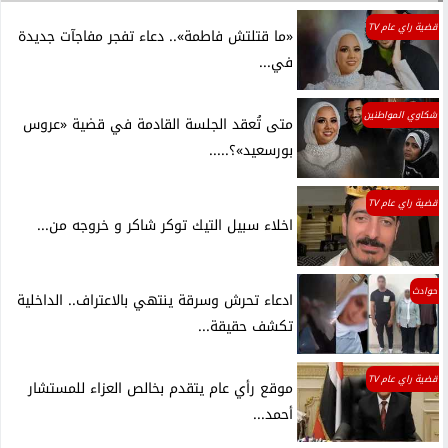
قضية راي عام TV
«ما قتلتش فاطمة».. دعاء تفجر مفاجآت جديدة
في...
شكاوي المواطنين
متى تُعقد الجلسة القادمة في قضية «عروس
بورسعيد»؟.....
قضية راي عام TV
اخلاء سبيل التيك توكر شاكر و خروجه من...
حوادث
ادعاء تحرش وسرقة ينتهي بالاعتراف.. الداخلية
تكشف حقيقة...
قضية راي عام TV
موقع رأي عام يتقدم بخالص العزاء للمستشار
أحمد...