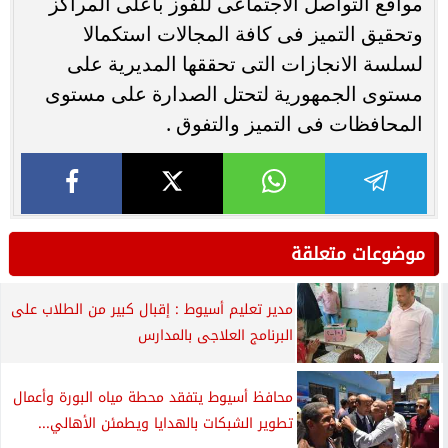
مواقع التواصل الاجتماعى للفوز بأعلى المراكز
وتحقيق التميز فى كافة المجالات استكمالا
لسلسة الانجازات التى تحققها المديرية على
مستوى الجمهورية لتحتل الصدارة على مستوى
المحافظات فى التميز والتفوق .
موضوعات متعلقة
مدير تعليم أسيوط : إقبال كبير من الطلاب على
البرنامج العلاجى بالمدارس
محافظ أسيوط يتفقد محطة مياه البورة وأعمال
تطوير الشبكات بالهدايا ويطمئن الأهالي...