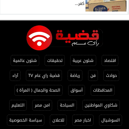
كفر...
اقتصاد
شئون عربية
تحقيقات
شئون عالمية
حوادث
فن
رياضة
قضية راي عام TV
آراء
المحافظات
أسواق
الصحة والجمال ( المرآة )
شكاوي المواطنين
السياحة
امن مصر
التعليم
السوشيال
اخبار مصر
للاعلان
سياسة الخصوصية