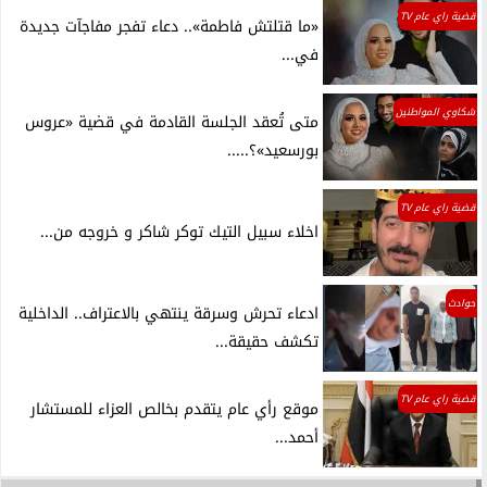
قضية راي عام TV
«ما قتلتش فاطمة».. دعاء تفجر مفاجآت جديدة
في...
شكاوي المواطنين
متى تُعقد الجلسة القادمة في قضية «عروس
بورسعيد»؟.....
قضية راي عام TV
اخلاء سبيل التيك توكر شاكر و خروجه من...
حوادث
ادعاء تحرش وسرقة ينتهي بالاعتراف.. الداخلية
تكشف حقيقة...
قضية راي عام TV
موقع رأي عام يتقدم بخالص العزاء للمستشار
أحمد...