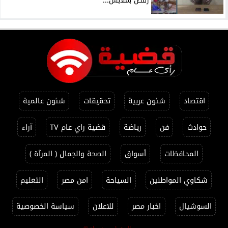
رقص بملابس...
اقتصاد
شئون عربية
تحقيقات
شئون عالمية
حوادث
فن
رياضة
قضية راي عام TV
آراء
المحافظات
أسواق
الصحة والجمال ( المرآة )
شكاوي المواطنين
السياحة
امن مصر
التعليم
السوشيال
اخبار مصر
للاعلان
سياسة الخصوصية