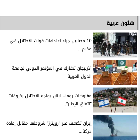
شئون عربية
10 مصابين جراء اعتداءات قوات الاحتلال في
مخيم...
أذربيجان تشارك في المؤتمر الدولي لجامعة
الدول العربية
مفاوضات روما.. لبنان يواجه الاحتلال بخروقات
”اتفاق الإطار”...
إيران تكشف عبر ”رويترز” شروطها مقابل إعادة
حركة...