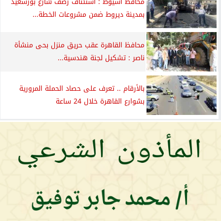
محافظ أسيوط : استئناف رصف شارع بورسعيد
بمدينة ديروط ضمن مشروعات الخطة...
محافظ القاهرة عقب حريق منزل بحى منشأة
ناصر : تشكيل لجنة هندسية...
بالأرقام .. تعرف على حصاد الحملة المرورية
بشوارع القاهرة خلال 24 ساعة