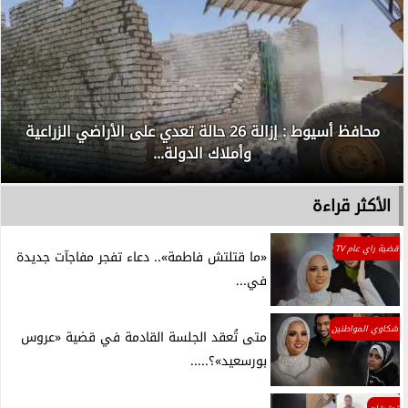
محافظ أسيوط : إزالة 26 حالة تعدي على الأراضي الزراعية
وأملاك الدولة...
الأكثر قراءة
قضية راي عام TV
«ما قتلتش فاطمة».. دعاء تفجر مفاجآت جديدة
في...
شكاوي المواطنين
متى تُعقد الجلسة القادمة في قضية «عروس
بورسعيد»؟.....