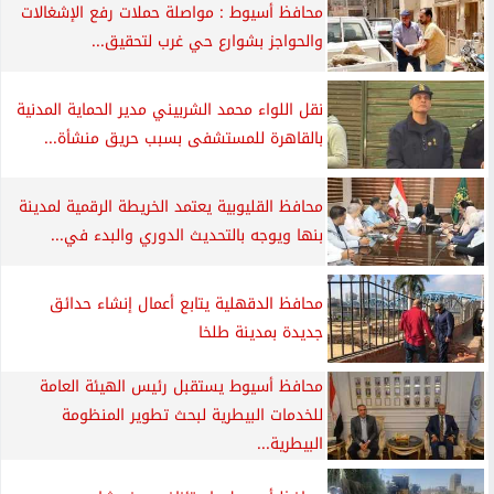
محافظ أسيوط : مواصلة حملات رفع الإشغالات
والحواجز بشوارع حي غرب لتحقيق...
نقل اللواء محمد الشربيني مدير الحماية المدنية
بالقاهرة للمستشفى بسبب حريق منشأة...
محافظ القليوبية يعتمد الخريطة الرقمية لمدينة
بنها ويوجه بالتحديث الدوري والبدء في...
محافظ الدقهلية يتابع أعمال إنشاء حدائق
جديدة بمدينة طلخا
محافظ أسيوط يستقبل رئيس الهيئة العامة
للخدمات البيطرية لبحث تطوير المنظومة
البيطرية...