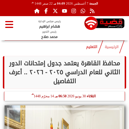
هـ
الجمعة
7 أغسطس 2026
04:09 مـ
22 صفر 1448
رئيس مجلس الإدارة
هشام ابراهيم
رئيس التحرير
محمد صلاح
الرئيسية
التعليم
محافظ القاهرة يعتمد جدول إمتحانات الدور
الثاني للعام الدراسي ٢٠٢٥ - ٢٠٢٦ .. أعرف
التفاصيل
هـ
الثلاثاء
30 يونيو 2026
06:50 مـ
14 محرّم 1448