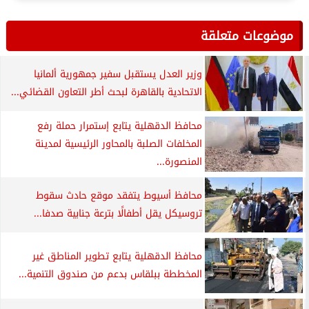
موضوعات متعلقة
وزير العدل يستقبل سفير جمهورية ألمانيا
الاتحادية بالقاهرة لبحث أطر التعاون القضائي...
محافظ الدقهلية يتابع إستمرار حملة رفع
المخلفات الصلبة بالمحاور الرئيسية لمدينة
المنصورة...
محافظ أسيوط يتفقد موقع حادث سقوط
تروسيكل يقل أطفالًا بترعة جنابية صدفا...
محافظ الدقهلية يتابع تطوير المناطق غير
المخططة ببلقاس بدعم من صندوق التنمية...