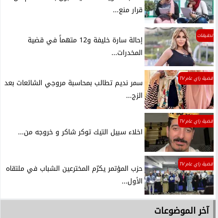
قرار منع...
تحقيقات
إحالة سارة خليفة و12 متهماً في قضية
المخدرات...
قضية راي عام TV
سمر نديم تطالب بمحاسبة مروجي الشائعات بعد
الزج...
قضية راي عام TV
اخلاء سبيل التيك توكر شاكر و خروجه من...
قضية راي عام TV
حزب المؤتمر يكرّم المخترعين الشباب في ملتقاه
الأول...
آخر الموضوعات