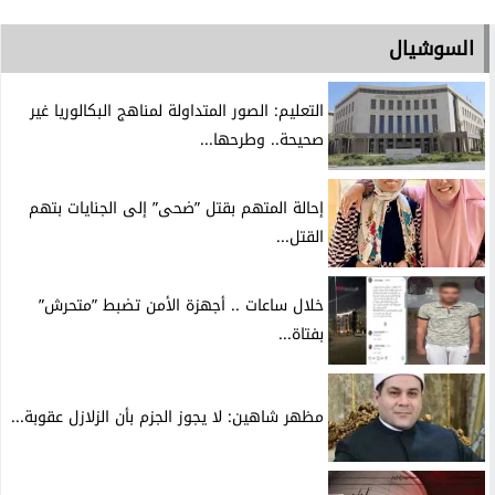
السوشيال
التعليم: الصور المتداولة لمناهج البكالوريا غير
صحيحة.. وطرحها...
إحالة المتهم بقتل ”ضحى” إلى الجنايات بتهم
القتل...
خلال ساعات .. أجهزة الأمن تضبط ”متحرش”
بفتاة...
مظهر شاهين: لا يجوز الجزم بأن الزلازل عقوبة...