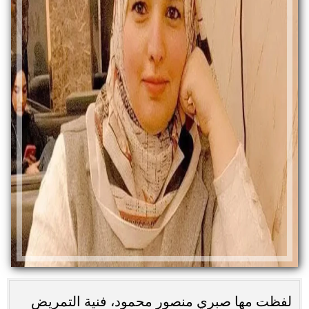
لفظت مها صبري منصور محمود، فنية التمريض