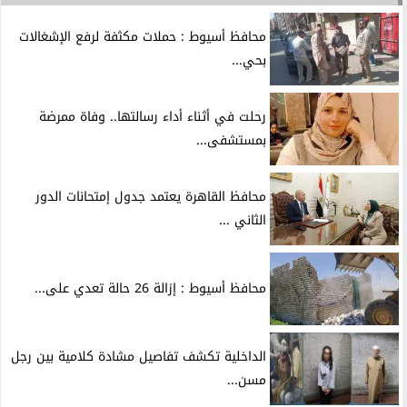
محافظ أسيوط : حملات مكثفة لرفع الإشغالات
بحي...
رحلت في أثناء أداء رسالتها.. وفاة ممرضة
بمستشفى...
محافظ القاهرة يعتمد جدول إمتحانات الدور
الثاني ...
محافظ أسيوط : إزالة 26 حالة تعدي على...
الداخلية تكشف تفاصيل مشادة كلامية بين رجل
مسن...