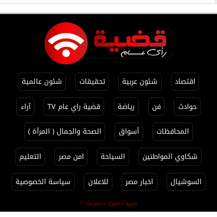
اقتصاد
شئون عربية
تحقيقات
شئون عالمية
حوادث
فن
رياضة
قضية راي عام TV
آراء
المحافظات
أسواق
الصحة والجمال ( المرآة )
شكاوي المواطنين
السياحة
امن مصر
التعليم
السوشيال
اخبار مصر
للاعلان
سياسة الخصوصية
جميع الحقوق محفوظة ©