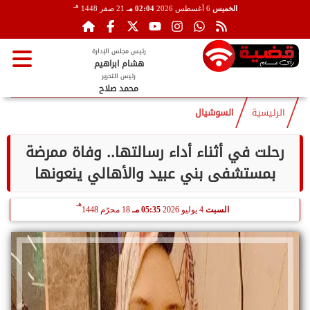
هـ
الخميس
6 أغسطس 2026
02:04 مـ
21 صفر 1448
رئيس مجلس الإدارة
هشام ابراهيم
رئيس التحرير
محمد صلاح
الرئيسية
السوشيال
رحلت في أثناء أداء رسالتها.. وفاة ممرضة
بمستشفى بني عبيد والأهالي ينعونها
هـ
السبت
4 يوليو 2026
05:35 مـ
18 محرّم 1448