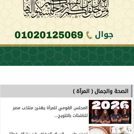
الصحة والجمال ( المرآة )
المجلس القومي للمرأة يهنئ منتخب مصر
للناشئات بالتتويج...