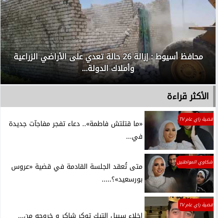
محافظ أسيوط : إزالة 26 حالة تعدي على الأراضي الزراعية
وأملاك الدولة...
الأكثر قراءة
قضية راي عام TV
«ما قتلتش فاطمة».. دعاء تفجر مفاجآت جديدة
في...
شكاوي المواطنين
متى تُعقد الجلسة القادمة في قضية «عروس
بورسعيد»؟.....
قضية راي عام TV
اخلاء سبيل التيك توكر شاكر و خروجه من...