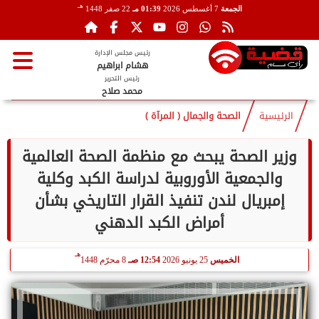
هـ
الجمعة
7 أغسطس 2026
01:39 مـ
22 صفر 1448
رئيس مجلس الإدارة
هشام ابراهيم
رئيس التحرير
محمد صلاح
الرئيسية
الصحة والجمال ( المرآة )
وزير الصحة يبحث مع منظمة الصحة العالمية
والجمعية الأوروبية لدراسة الكبد وكلية
إمبريال لندن تنفيذ القرار التاريخي بشأن
أمراض الكبد الدهني
هـ
الخميس
25 يونيو 2026
12:54 صـ
8 محرّم 1448