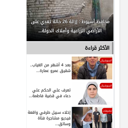
لدور
محافظ أسيوط : إزالة 26 حالة تعدي على
الداخلية ت
الأراضي الزراعية وأملاك الدولة...
رجل م
الأكثر قراءة
السوشيال
بعد 4 أشهر من الغياب..
شقيق عمرو عمارة...
السوشيال
تعرف علي الحكم علي
دعاء في قضية فاطمة...
تحقيقات
إخلاء سبيل طرفي واقعة
فيديو مشاجرة فتاة
وسائق...