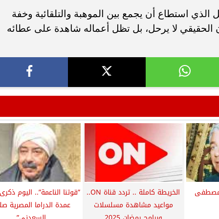
الذي استطاع أن يجمع بين الموهبة والتلقائية وخفة
لفنان الحقيقي لا يرحل، بل تظل أعماله شاهدة على عطائه
 مصطفى
الخريطة كاملة .. تردد قناة ON..
”قوتنا الناعمة”.. اليوم ذكرى
مواعيد مشاهدة مسلسلات
عمدة الدراما المصرية صل
وبرامج رمضان 2025
السعدني”