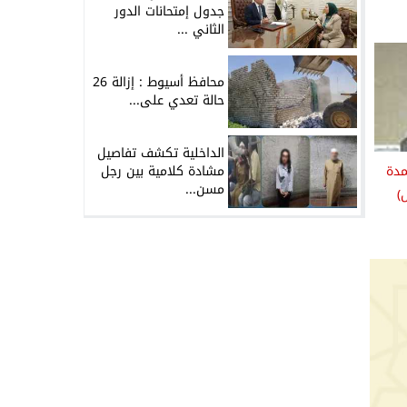
جدول إمتحانات الدور
الثاني ...
محافظ أسيوط : إزالة 26
حالة تعدي على...
الداخلية تكشف تفاصيل
مدة
مشادة كلامية بين رجل
مسن...
)