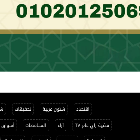
اقتصاد
شئون عربية
تحقيقات
شئ
قضية راي عام TV
آراء
المحافظات
أسواق