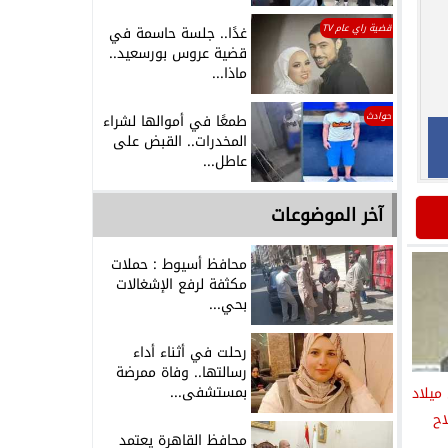
قضية راي عام TV
غدًا.. جلسة حاسمة في
قضية عروس بورسعيد..
ماذا...
حوادث
طمعًا في أموالها لشراء
المخدرات.. القبض على
عاطل...
آخر الموضوعات
محافظ أسيوط : حملات
مكثفة لرفع الإشغالات
بحي...
رحلت في أثناء أداء
رسالتها.. وفاة ممرضة
بمستشفى...
 ميلاد
اح
محافظ القاهرة يعتمد