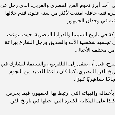
، أحد أبرز نجوم الفن المصري والعربي، الذي رحل عن
2، تاركًا وراءه مسيرة فنية حافلة امتدت لأكثر من ستة عقود، قدم خلالها
ء رسالتها.. وفاة ممرضة
محافظ القاهرة يعتمد جدول إمتحانات ا
ئية في وجدان الجمهور.
يد والأهالي ينعونها
الثاني للعام الدراسي ٢٠٢٥...
ة في تاريخ السينما والدراما المصرية، حيث تنوعت
ح في تجسيد شخصية الأب والصديق ورجل الشارع ببراعة
من مختلف الأجيال.
ح، قبل أن ينتقل إلى التلفزيون والسينما، ليشارك في
خ الفن المصري، كما كان داعمًا للعديد من النجوم
 جماهيريًا كبيرًا.
عماله وإفيهاته التي ارتبط بها الجمهور، فيما يحرص
يدًا على المكانة الكبيرة التي احتلها في تاريخ الفن