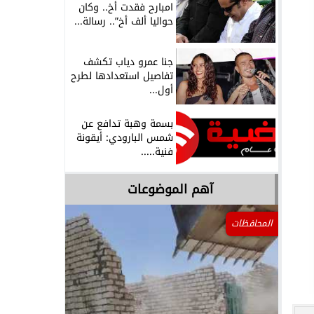
امبارح فقدت أخ.. وكان
حواليا ألف أخ”.. رسالة...
جنا عمرو دياب تكشف
تفاصيل استعدادها لطرح
أول...
بسمة وهبة تدافع عن
شمس البارودي: أيقونة
فنية.....
آهم الموضوعات
المحافظات