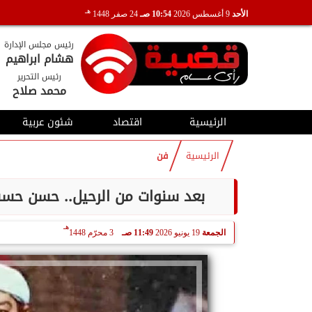
هـ
الأحد
9 أغسطس 2026
10:54 صـ
24 صفر 1448
رئيس مجلس الإدارة
هشام ابراهيم
رئيس التحرير
محمد صلاح
الرئيسية
اقتصاد
شئون عربية
الرئيسية
فن
بعد سنوات من الرحيل.. حسن حسن
هـ
الجمعة
19 يونيو 2026
11:49 صـ
3 محرّم 1448