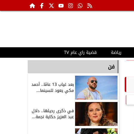
رياضة
قضية راي عام TV
فن
بعد غياب 13 عامًا.. أحمد
مكي يعود للسينما...
في ذكرى رحيلها.. دلال
عبد العزيز حكاية نجمة...