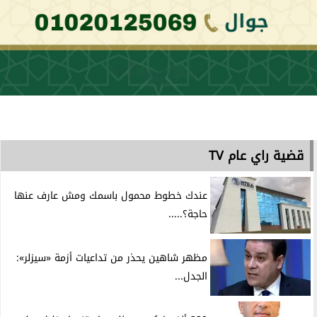
قضية راي عام TV
عندك خطوط محمول باسمك ومش عارف عنها
حاجة؟.....
مظهر شاهين يحذر من تداعيات أزمة «سيزلر»:
الجدل...