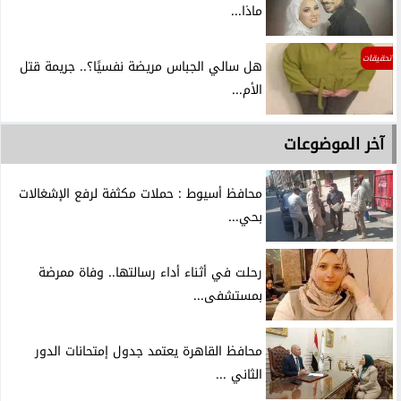
ماذا...
تحقيقات
هل سالي الجباس مريضة نفسيًا؟.. جريمة قتل
الأم...
آخر الموضوعات
محافظ أسيوط : حملات مكثفة لرفع الإشغالات
بحي...
رحلت في أثناء أداء رسالتها.. وفاة ممرضة
بمستشفى...
محافظ القاهرة يعتمد جدول إمتحانات الدور
الثاني ...