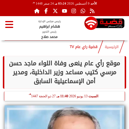
هـ
الأحد
9 أغسطس 2026
03:24 مـ
24 صفر 1448
رئيس مجلس الإدارة
هشام ابراهيم
رئيس التحرير
محمد صلاح
الرئيسية
قضية راي عام TV
موقع رأي عام ينعى وفاة اللواء ماجد حسن
مرسي كتيب مساعد وزير الداخلية، ومدير
أمن الإسماعيلية السابق
هـ
السبت
13 يونيو 2026
11:40 مـ
27 ذو الحجة 1447