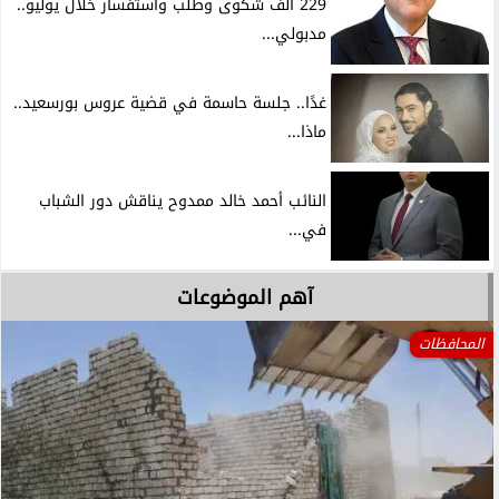
229 ألف شكوى وطلب واستفسار خلال يوليو..
مدبولي...
غدًا.. جلسة حاسمة في قضية عروس بورسعيد..
ماذا...
النائب أحمد خالد ممدوح يناقش دور الشباب
في...
آهم الموضوعات
المحافظات