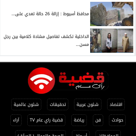
محافظ أسيوط : إزالة 26 حالة تعدي على...
الداخلية تكشف تفاصيل مشادة كلامية بين رجل
مسن...
اقتصاد
شئون عربية
تحقيقات
شئون عالمية
حوادث
فن
رياضة
قضية راي عام TV
آراء
المحافظات
أسواق
الصحة والجمال ( المرآة )