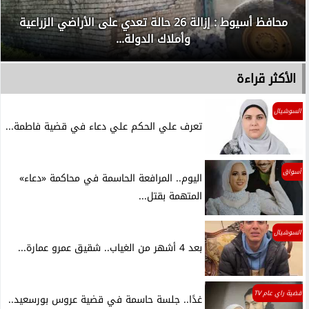
محافظ أسيوط : إزالة 26 حالة تعدي على الأراضي الزراعية
وأملاك الدولة...
الأكثر قراءة
السوشيال
تعرف علي الحكم علي دعاء في قضية فاطمة...
أسواق
اليوم.. المرافعة الحاسمة في محاكمة «دعاء»
المتهمة بقتل...
السوشيال
بعد 4 أشهر من الغياب.. شقيق عمرو عمارة...
قضية راي عام TV
غدًا.. جلسة حاسمة في قضية عروس بورسعيد..