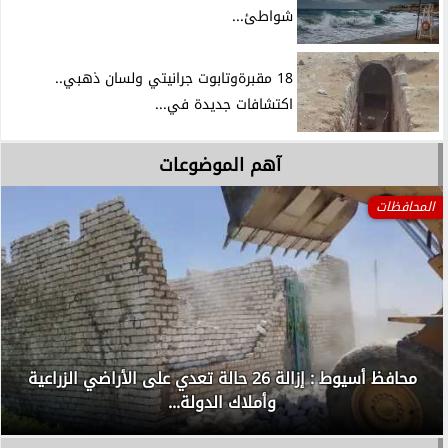
شواطئ...
18 مقبرةوتابوت جرانيتي ولسان ذهبي..
اكتشافات جديدة في...
آهم الموضوعات
المحافظات
محافظ أسيوط : إزالة 26 حالة تعدي على الأراضي الزراعية
وأملاك الدولة...