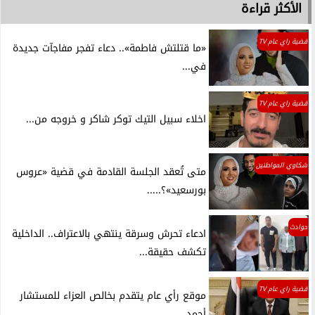
الأكثر قراءة
قضية راي عام TV
«ما قتلتش فاطمة».. دعاء تفجر مفاجآت جديدة
في...
قضية راي عام TV
اخلاء سبيل التيك توكر شاكر و خروجه من...
شكاوي المواطنين
متى تُعقد الجلسة القادمة في قضية «عروس
بورسعيد»؟.....
حوادث
ادعاء تحرش وسرقة ينتهي بالاعتراف.. الداخلية
تكشف حقيقة...
قضية راي عام TV
موقع رأي عام يتقدم بخالص العزاء للمستشار
أحمد...