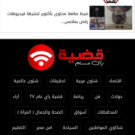
ضبط صانعة محتوى بأكتوبر لنشرها فيديوهات
رقص بملابس...
اقتصاد
شئون عربية
تحقيقات
شئون عالمية
حوادث
فن
رياضة
قضية راي عام TV
آراء
المحافظات
أسواق
الصحة والجمال ( المرآة )
شكاوي المواطنين
السياحة
امن مصر
التعليم