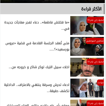
الأكثر قراءة
قضية راي عام TV
«ما قتلتش فاطمة».. دعاء تفجر مفاجآت جديدة
في...
شكاوي المواطنين
متى تُعقد الجلسة القادمة في قضية «عروس
بورسعيد»؟.....
قضية راي عام TV
اخلاء سبيل التيك توكر شاكر و خروجه من...
حوادث
ادعاء تحرش وسرقة ينتهي بالاعتراف.. الداخلية
تكشف حقيقة...
قضية راي عام TV
موقع رأي عام يتقدم بخالص العزاء للمستشار