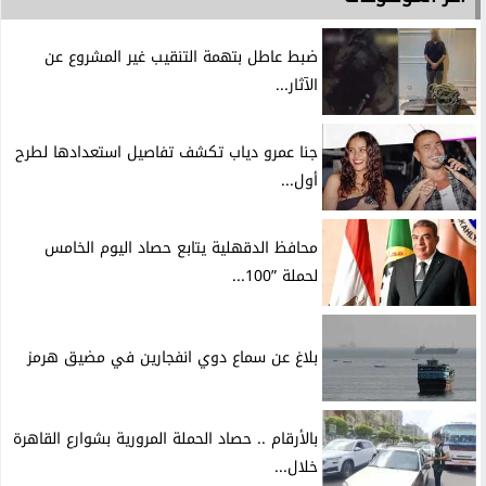
ضبط عاطل بتهمة التنقيب غير المشروع عن
الآثار...
جنا عمرو دياب تكشف تفاصيل استعدادها لطرح
أول...
محافظ الدقهلية يتابع حصاد اليوم الخامس
لحملة ”100...
بلاغ عن سماع دوي انفجارين في مضيق هرمز
بالأرقام .. حصاد الحملة المرورية بشوارع القاهرة
خلال...