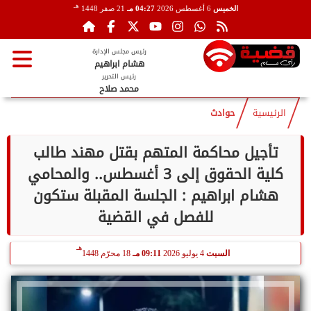
هـ
الخميس
6 أغسطس 2026
04:27 مـ
21 صفر 1448
رئيس مجلس الإدارة
هشام ابراهيم
رئيس التحرير
محمد صلاح
الرئيسية
حوادث
تأجيل محاكمة المتهم بقتل مهند طالب
كلية الحقوق إلى 3 أغسطس.. والمحامي
هشام ابراهيم : الجلسة المقبلة ستكون
للفصل في القضية
هـ
السبت
4 يوليو 2026
09:11 مـ
18 محرّم 1448