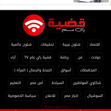
اقتصاد
شئون عربية
تحقيقات
شئون عالمية
حوادث
فن
رياضة
قضية راي عام TV
آراء
المحافظات
أسواق
الصحة والجمال ( المرآة )
شكاوي المواطنين
السياحة
امن مصر
التعليم
السوشيال
اخبار مصر
للاعلان
سياسة الخصوصية
جميع الحقوق محفوظة ©