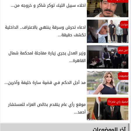
اخلاء سبيل التيك توكر شاكر و خروجه من...
حوادث
ادعاء تحرش وسرقة ينتهي بالاعتراف.. الداخلية
تكشف حقيقة...
امن مصر
وزير العدل يجري زيارة مفاجئة لمحكمة شمال
القاهرة...
تحقيقات
مد أجل الحكم في قضية سارة خليفة وآخرين...
قضية راي عام TV
موقع رأي عام يتقدم بخالص العزاء للمستشار
أحمد...
آخر الموضوعات