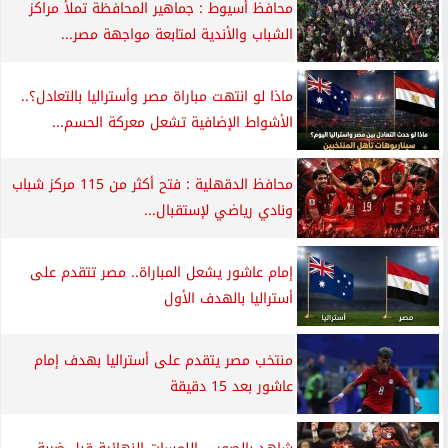
محافظ أسيوط : جماهير المحافظة تملأ مراكز
الشباب والأندية لمتابعة مواجهة مصر...
ماذا لو انتهت مباراة مصر وأستراليا بالتعادل؟..
الأشواط الإضافية تشعل معركة الحسم...
محافظ الدقهلية : فتح أكثر من 115 مركز شباب
ونادي رياضي لإستقبال...
إمام عاشور يشعل المباراة.. مصر تتقدم على
أستراليا بالهدف الأول
منتخب مصر يتقدم على أستراليا بهدف إمام
عاشور بعد 15 دقيقة