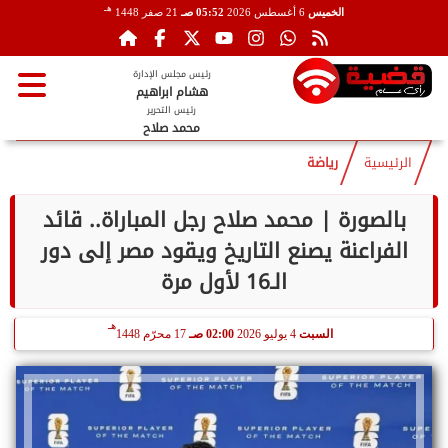
هـ
الخميس
6 أغسطس 2026
05:52 صـ
21 صفر 1448
رئيس مجلس الإدارة
هشام ابراهيم
رئيس التحرير
محمد صلاح
الرئيسية
رياضة
بالصورة | محمد صلاح رجل المباراة.. قائد
الفراعنة يصنع التاريخ ويقود مصر إلى دور
الـ16 لأول مرة
هـ
السبت
4 يوليو 2026
02:00 صـ
17 محرّم 1448