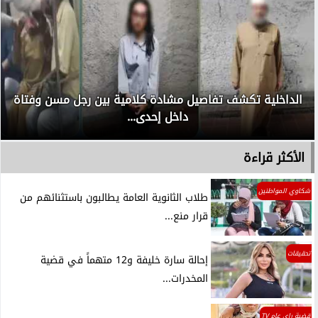
أجهزة الأمن تضبط شخص لقيامه بإطلاق عيار نارى تجاه أحد
الكلاب الضالة...
الأكثر قراءة
شكاوي المواطنين
طلاب الثانوية العامة يطالبون باستثنائهم من
قرار منع...
تحقيقات
إحالة سارة خليفة و12 متهماً في قضية
المخدرات...
قضية راي عام TV