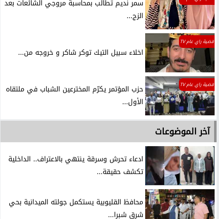
سمر نديم تطالب بمحاسبة مروجي الشائعات بعد
الزج...
قضية راي عام TV
اخلاء سبيل التيك توكر شاكر و خروجه من...
قضية راي عام TV
حزب المؤتمر يكرّم المخترعين الشباب في ملتقاه
الأول...
آخر الموضوعات
ادعاء تحرش وسرقة ينتهي بالاعتراف.. الداخلية
تكشف حقيقة...
محافظ القليوبية يستكمل جولته الميدانية بحي
شرق شبرا...