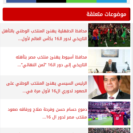
موضوعات متعلقة
محافظ الدقهلية يهنئ المنتخب الوطني بالتأهل
التاريخي لدور الـ16 بكأس العالم لأول...
محافظ أسيوط يهنئ منتخب مصر بتأهله
التاريخي إلى دور الـ16 ”ثمن النهائي”...
الرئيس السيسي يهنئ المنتخب الوطني على
الصعود لدوري ال16 لأول مرة في...
دموع حسام حسن وفرحة صلاح ورفاقه صعود
منتخب مصر لدور ال 16...