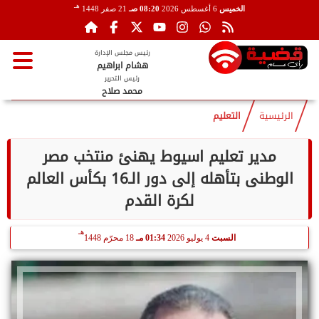
هـ
الخميس
6 أغسطس 2026
08:20 صـ
21 صفر 1448
رئيس مجلس الإدارة
هشام ابراهيم
رئيس التحرير
محمد صلاح
الرئيسية
التعليم
مدير تعليم اسيوط يهنئ منتخب مصر
الوطنى بتأهله إلى دور الـ16 بكأس العالم
لكرة القدم
هـ
السبت
4 يوليو 2026
01:34 مـ
18 محرّم 1448