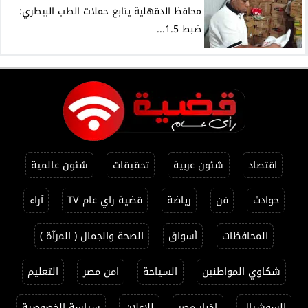
محافظ الدقهلية يتابع حملات الطب البيطري:
ضبط 1.5...
اقتصاد
شئون عربية
تحقيقات
شئون عالمية
حوادث
فن
رياضة
قضية راي عام TV
آراء
المحافظات
أسواق
الصحة والجمال ( المرآة )
شكاوي المواطنين
السياحة
امن مصر
التعليم
السوشيال
اخبار مصر
للاعلان
سياسة الخصوصية