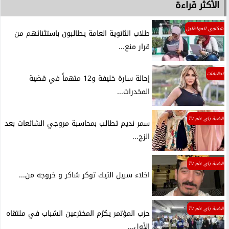
الأكثر قراءة
شكاوي المواطنين
طلاب الثانوية العامة يطالبون باستثنائهم من
قرار منع...
تحقيقات
إحالة سارة خليفة و12 متهماً في قضية
المخدرات...
قضية راي عام TV
سمر نديم تطالب بمحاسبة مروجي الشائعات بعد
الزج...
قضية راي عام TV
اخلاء سبيل التيك توكر شاكر و خروجه من...
قضية راي عام TV
حزب المؤتمر يكرّم المخترعين الشباب في ملتقاه
الأول...