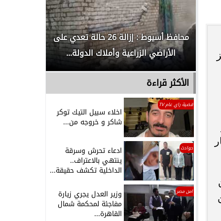
لدور
محافظ أسيوط : إزالة 26 حالة تعدي على
الداخلية ت
الأراضي الزراعية وأملاك الدولة...
رجل م
ز
الأكثر قراءة
قضية راي عام TV
اخلاء سبيل التيك توكر
شاكر و خروجه من...
ر
حوادث
ادعاء تحرش وسرقة
ينتهي بالاعتراف..
الداخلية تكشف حقيقة...
امن مصر
وزير العدل يجري زيارة
مفاجئة لمحكمة شمال
القاهرة...