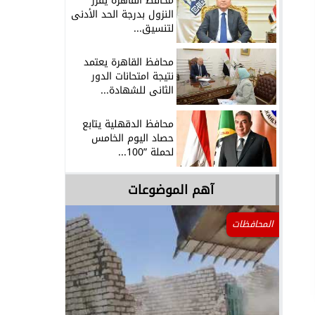
محافظ القاهرة يقرر
النزول بدرجة الحد الأدنى
لتنسيق...
محافظ القاهرة يعتمد
نتيجة امتحانات الدور
الثانى للشهادة...
محافظ الدقهلية يتابع
حصاد اليوم الخامس
لحملة ”100...
آهم الموضوعات
المحافظات