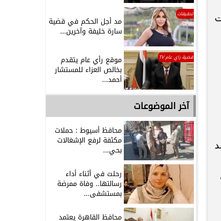
تحقيقات
ت
مد أجل الحكم في قضية
سارة خليفة وآخرين...
قضية راي عام TV
موقع رأي عام يتقدم
بخالص العزاء للمستشار
أحمد...
آخر الموضوعات
محافظ أسيوط : حملات
مكثفة لرفع الإشغالات
كبد
بحي...
رحلت في أثناء أداء
رسالتها.. وفاة ممرضة
بمستشفى...
محافظ القاهرة يعتمد