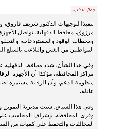
جمال الدالي
محافظ أسيوط : حملات مكثفة لرفع
الإشغالات بحي شرق لإعادة الانضباط
رحلت في أثناء أدا
تنفيذا لتوجيهات الدكتور شريف فاروق، وزي
وتحقيق...
بمستشفى بني عب
مرزوق، محافظ الدقهلية، تواصل الأجهزة ا
ومحطات الوقود والمستودعات، والتحقق من
المواطنين من الغش والتلاعب بالسلع التم
وفي هذا الشأن، شدد محافظ الدقهلية على
مراكز المحافظة، مؤكدًا أن الأجهزة الرق
منظومة الدعم، وأن الرقابة مستمرة لضما
عادلة.
وفي هذا السياق، شنت مديرية التموين وال
وقرى المحافظة، بإشراف المحاسب علي 
المخالفات والتحفظ على كميات من السلع