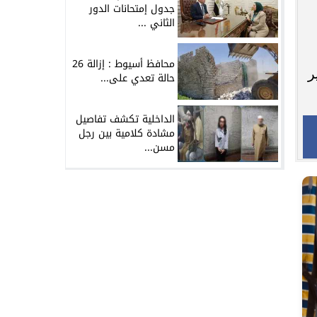
جدول إمتحانات الدور
الثاني ...
محافظ أسيوط : إزالة 26
رير
حالة تعدي على...
الداخلية تكشف تفاصيل
مشادة كلامية بين رجل
مسن...