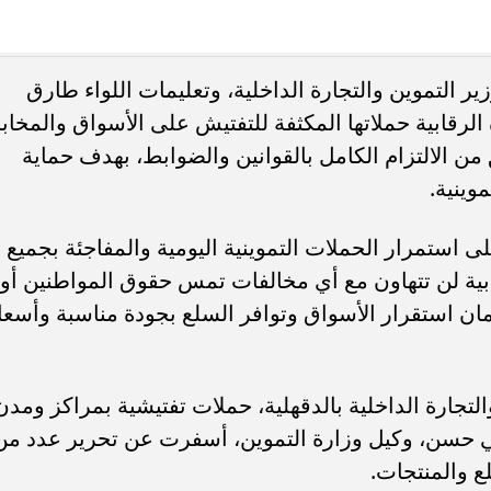
ء رسالتها.. وفاة ممرضة
محافظ القاهرة يعتمد جدول إمتحانات ا
ر التموين والتجارة الداخلية، وتعليمات اللواء طارق
يد والأهالي ينعونها
الثاني للعام الدراسي ٢٠٢٥...
لرقابية حملاتها المكثفة للتفتيش على الأسواق والمخاب
 الالتزام الكامل بالقوانين والضوابط، بهدف حماية
وينية.
 استمرار الحملات التموينية اليومية والمفاجئة بجميع
ابية لن تتهاون مع أي مخالفات تمس حقوق المواطنين أو
ن استقرار الأسواق وتوافر السلع بجودة مناسبة وأسعا
تجارة الداخلية بالدقهلية، حملات تفتيشية بمراكز ومدن
حسن، وكيل وزارة التموين، أسفرت عن تحرير عدد من
 والمنتجات.