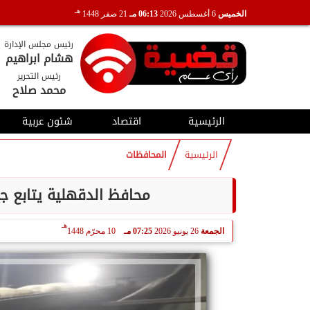
هـ
الخميس
6 أغسطس 2026
06:13 مـ
21 صفر 1448
رئيس مجلس الإدارة
هشام ابراهيم
رئيس التحرير
محمد صلاح
الرئيسية
اقتصاد
شئون عربية
الرئيسية
المحافظات
محافظ الدقهلية يتابع جهود مد
هـ
الجمعة
26 يونيو 2026
07:25 مـ
10 محرّم 1448