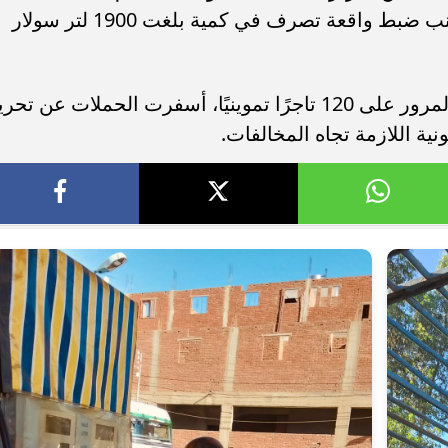
اسطوانة بوتاجاز سعة 12.5 كجم، إلى جانب ضبط واقعة تصرف في كمية بلغت 1900 لتر سولار
وفي مجال التجار التموينيين، ومن خلال المرور على 120 تاجرًا تموينيًا، أسفرت الحملات عن تح