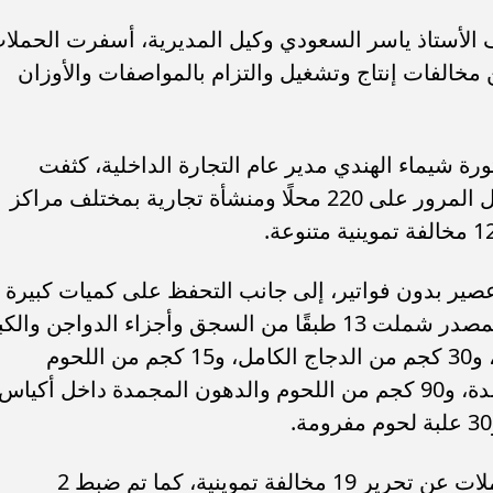
 الأستاذ ياسر السعودي وكيل المديرية، أسفرت الحملا
نوعت بين مخالفات إنتاج وتشغيل والتزام بالمواصفات والأوزان
 شيماء الهندي مدير عام التجارة الداخلية، كثفت
الأجهزة الرقابية حملاتها الميدانية من خلال المرور على 220 محلًا ومنشأة تجارية بمختلف مراكز
الحملات في ضبط 104 علبة عصير بدون فواتير، إلى جانب التحفظ على كميات كبيرة
ومتنوعة من المنتجات الغذائية مجهولة المصدر شملت 13 طبقًا من السجق وأجزاء الدواجن وال
والقوانص، و40 كجم من الدواجن المتبلة، و30 كجم من الدجاج الكامل، و15 كجم من اللحوم
المفرومة، و150 كجم من الدواجن المجمدة، و90 كجم من اللحوم والدهون المجمدة داخل أكياس
وفي مجال المواد البترولية، أسفرت الحملات عن تحرير 19 مخالفة تموينية، كما تم ضبط 2