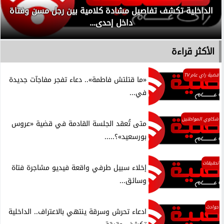
الداخلية تكشف تفاصيل مشادة كلامية بين رجل مسن وفتاة
داخل إحدى...
الأكثر قراءة
قضية راي عام TV
«ما قتلتش فاطمة».. دعاء تفجر مفاجآت جديدة
في...
شكاوي المواطنين
متى تُعقد الجلسة القادمة في قضية «عروس
بورسعيد»؟.....
تحقيقات
إخلاء سبيل طرفي واقعة فيديو مشاجرة فتاة
وسائق...
حوادث
ادعاء تحرش وسرقة ينتهي بالاعتراف.. الداخلية