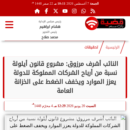
هـ
الجمعة
7 أغسطس 2026
10:11 مـ
22 صفر 1448
رئيس مجلس الإدارة
هشام ابراهيم
رئيس التحرير
محمد صلاح
الرئيسية
تحقيقات
النائب أشرف مرزوق: مشروع قانون أيلولة
نسبة من أرباح الشركات المملوكة للدولة
يعزز الموارد ويخفف الضغط على الخزانة
العامة
هـ
السبت
20 يونيو 2026
12:29 مـ
4 محرّم 1448