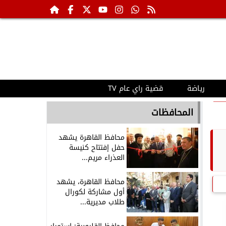
رياضة
قضية راي عام TV
المحافظات
محافظ القاهرة يشهد
حفل إفتتاح كنيسة
العذراء مريم...
محافظ القاهرة، يشهد
أول مشاركة لكورال
طلاب مديرية...