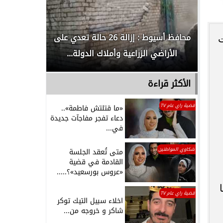
لدور
محافظ أسيوط : إزالة 26 حالة تعدي على
الداخلية ت
ت
الأراضي الزراعية وأملاك الدولة...
رجل م
الأكثر قراءة
قضية راي عام TV
«ما قتلتش فاطمة»..
دعاء تفجر مفاجآت جديدة
في...
شكاوي المواطنين
متى تُعقد الجلسة
القادمة في قضية
«عروس بورسعيد»؟.....
قضية راي عام TV
اخلاء سبيل التيك توكر
شاكر و خروجه من...