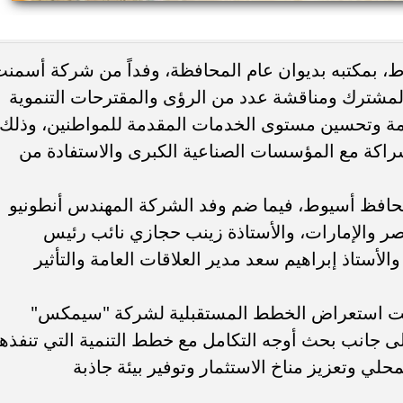
ء رسالتها.. وفاة ممرضة
محافظ القاهرة يعتمد جدول إمتحانات ا
، بمكتبه بديوان عام المحافظة، وفداً من شركة أسمن
يد والأهالي ينعونها
الثاني للعام الدراسي ٢٠٢٥...
شترك ومناقشة عدد من الرؤى والمقترحات التنموية
امة وتحسين مستوى الخدمات المقدمة للمواطنين، وذلك
اكة مع المؤسسات الصناعية الكبرى والاستفادة من
 محافظ أسيوط، فيما ضم وفد الشركة المهندس أنطونيو
 والإمارات، والأستاذة زينب حجازي نائب رئيس
أستاذ إبراهيم سعد مدير العلاقات العامة والتأثير
ولت استعراض الخطط المستقبلية لشركة "سيمكس"
إلى جانب بحث أوجه التكامل مع خطط التنمية التي تنفذها
لي وتعزيز مناخ الاستثمار وتوفير بيئة جاذبة