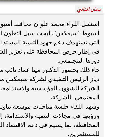
جمال الدالي
محافظ أسيوط : حملات مكثفة لرفع
الإشغالات بحي شرق لإعادة الانضباط
رحلت في أثناء أدا
استقبل اللواء محمد علوان محافظ أسيوط
وتحقيق...
بمستشفى بني عب
أسيوط "سيمكس"، لبحث سبل التعاون الم
التي تستهدف دعم جهود التنمية المستد
في إطار حرص المحافظة على تعزيز الشر
دورها المجتمعي.
جاء ذلك بحضور الدكتور مينا عماد نائب
دياز الرئيس التنفيذي لشركة سيمكس مصر
الشركة للشؤون المؤسسية والاستدامة، وال
المجتمعي بالشركة.
وشهد اللقاء جلسة مباحثات موسعة تنا
ورؤيتها في مجالات التنمية والاستدامة، 
المحافظة، بما يسهم في دعم الاقتصاد المح
للمستثمرين.