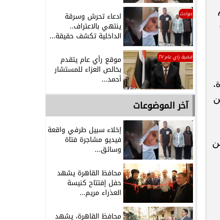
حوادث
ادعاء تحرش وسرقة
ينتهي بالاعتراف..
الداخلية تكشف حقيقة...
قضية راي عام TV
موقع رأي عام يتقدم
بخالص العزاء للمستشار
أحمد...
.
ن
آخر الموضوعات
إخلاء سبيل طرفي واقعة
فيديو مشاجرة فتاة
ن
وسائق...
محافظ القاهرة يشهد
حفل إفتتاح كنيسة
العذراء مريم...
محافظ القاهرة، يشهد