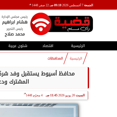
هـ
الجمعة
7 أغسطس 2026
09:18 صـ
22 صفر 1448
رئيس مجلس الإدارة
هشام ابراهيم
رئيس التحرير
محمد صلاح
الرئيسية
اقتصاد
شئون عربية
الرئيسية
المحافظات
محافظ أسيوط يستقبل وفد شرك
المشترك ودع
هـ
السبت
20 يونيو 2026
11:45 صـ
4 محرّم 1448