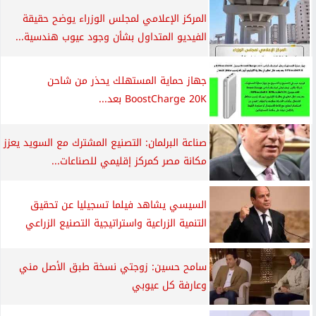
المركز الإعلامي لمجلس الوزراء يوضح حقيقة
الفيديو المتداول بشأن وجود عيوب هندسية...
جهاز حماية المستهلك يحذر من شاحن
BoostCharge 20K بعد...
صناعة البرلمان: التصنيع المشترك مع السويد يعزز
مكانة مصر كمركز إقليمي للصناعات...
السيسي يشاهد فيلما تسجيليا عن تحقيق
التنمية الزراعية واستراتيجية التصنيع الزراعي
سامح حسين: زوجتي نسخة طبق الأصل مني
وعارفة كل عيوبي