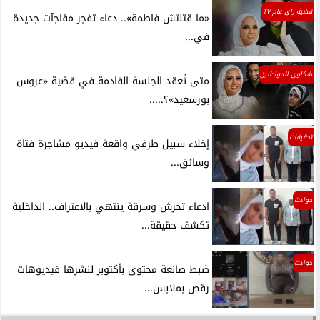
قضية راي عام TV
«ما قتلتش فاطمة».. دعاء تفجر مفاجآت جديدة
في...
شكاوي المواطنين
متى تُعقد الجلسة القادمة في قضية «عروس
بورسعيد»؟.....
تحقيقات
إخلاء سبيل طرفي واقعة فيديو مشاجرة فتاة
وسائق...
حوادث
ادعاء تحرش وسرقة ينتهي بالاعتراف.. الداخلية
تكشف حقيقة...
حوادث
ضبط صانعة محتوى بأكتوبر لنشرها فيديوهات
رقص بملابس...