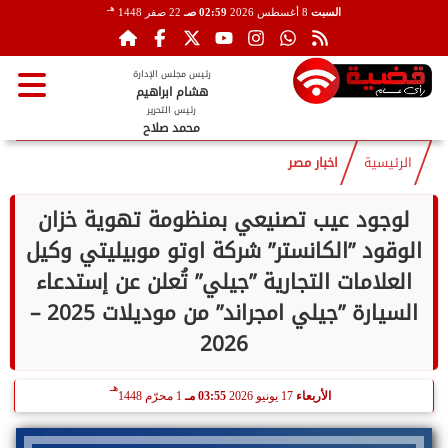
هـ
السبت
8 أغسطس 2026
02:59 صـ
22 صفر 1448
رئيس مجلس الإدارة
هشام ابراهيم
رئيس التحرير
محمد صلاح
الرئيسية
اخبار مصر
لوجود عيب تصنيعي بمنظومة تهوية خزان
الوقود ”الكانستر” شركة اوتو موبيليتي وكيل
العلامات التجارية ”جيلي” تُعلن عن إستدعاء
السيارة ”جيلي امجراند” من موديلات 2025 –
2026
هـ
الأربعاء
17 يونيو 2026
03:55 مـ
1 محرّم 1448