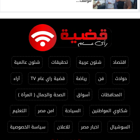
موقف...
اقتصاد
شئون عربية
تحقيقات
شئون عالمية
حوادث
فن
رياضة
قضية راي عام TV
آراء
المحافظات
أسواق
الصحة والجمال ( المرآة )
شكاوي المواطنين
السياحة
امن مصر
التعليم
السوشيال
اخبار مصر
للاعلان
سياسة الخصوصية