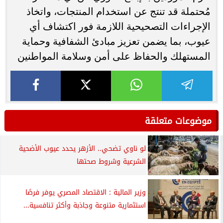
مُحتملة قد تنتج عن استخدام المنتجات، واتخاذ
الإجراءات التصحيحية اللازمة فور اكتشاف أي
عيوب، بما يضمن تعزيز مبادئ الشفافية وحماية
المستهلك والحفاظ على أمن وسلامة المواطنين
موضوعات متعلقة
لو ناوي تضحي.. الأزهر يحدد عيوب الأضحية
الشرعية وشروط صحتها
وزير المالية : الاقتصاد المصري يوفر فرصًا
استثمارية متنوعة وجاذبة وأكثر تنافسية...