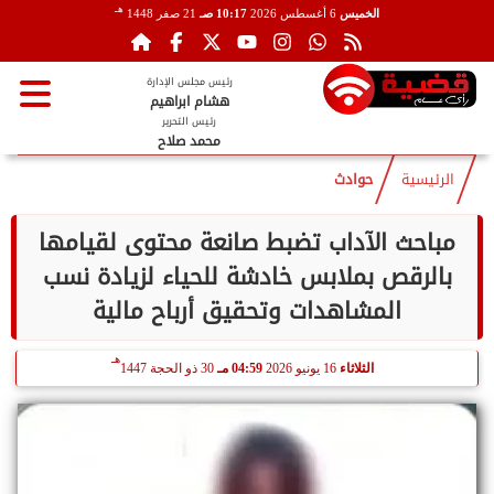
هـ
الخميس
6 أغسطس 2026
10:17 صـ
21 صفر 1448
رئيس مجلس الإدارة
هشام ابراهيم
رئيس التحرير
محمد صلاح
الرئيسية
حوادث
مباحث الآداب تضبط صانعة محتوى لقيامها
بالرقص بملابس خادشة للحياء لزيادة نسب
المشاهدات وتحقيق أرباح مالية
هـ
الثلاثاء
16 يونيو 2026
04:59 مـ
30 ذو الحجة 1447