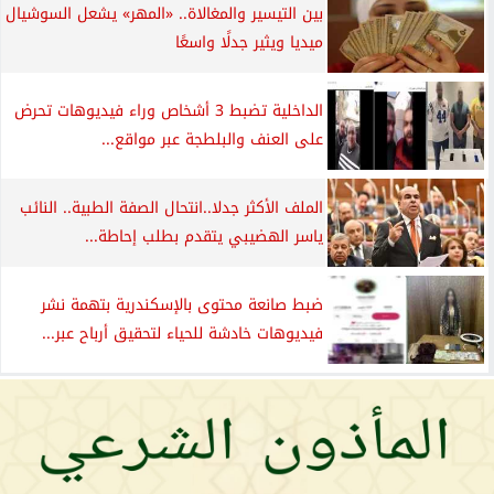
بين التيسير والمغالاة.. «المهر» يشعل السوشيال
ميديا ويثير جدلًا واسعًا
الداخلية تضبط 3 أشخاص وراء فيديوهات تحرض
على العنف والبلطجة عبر مواقع...
الملف الأكثر جدلا..انتحال الصفة الطبية.. النائب
ياسر الهضيبي يتقدم بطلب إحاطة...
ضبط صانعة محتوى بالإسكندرية بتهمة نشر
فيديوهات خادشة للحياء لتحقيق أرباح عبر...