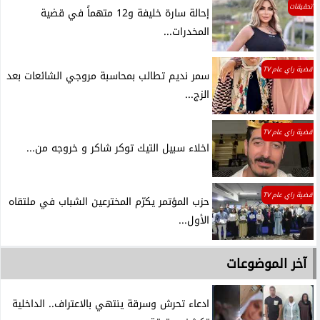
تحقيقات
إحالة سارة خليفة و12 متهماً في قضية
المخدرات...
قضية راي عام TV
سمر نديم تطالب بمحاسبة مروجي الشائعات بعد
الزج...
قضية راي عام TV
اخلاء سبيل التيك توكر شاكر و خروجه من...
قضية راي عام TV
حزب المؤتمر يكرّم المخترعين الشباب في ملتقاه
الأول...
آخر الموضوعات
ادعاء تحرش وسرقة ينتهي بالاعتراف.. الداخلية