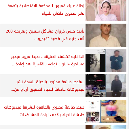
إحالة علياء قمرون للمحكمة الاقتصادية بتهمة
نشر محتوى خادش للحياء
تأييد حبس كروان مشاكل سنتين وتغريمه 200
ألف جنيه في قضية ”فيديو...
الداخلية تكشف الحقيقة.. ضبط مروج فيديو
مشاجرة «التوك توك» بالقاهرة بعد إعادة...
سقوط صانعة محتوى بالجيزة بتهمة نشر
فيديوهات خادشة للحياء لتحقيق أرباح من...
ضبط صانعة محتوى بالقاهرة لنشرها فيديوهات
خادشة للحياء بهدف زيادة المشاهدات