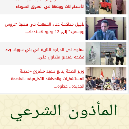
الأسطوانات وبيعها في السوق السوداء
تأجيل محاكمة دعاء المتهمة في قضية ”عروس
بورسعيد” إلى 12 يوليو لاستدعاء...
سقوط لص الدراجة النارية في بني سويف بعد
فضحه بفيديو متداول على...
وزير الصحة يتابع تنفيذ مشروع «مدينة
المستشفيات والمعاهد التعليمية» بالعاصمة
الجديدة.. خطوة...