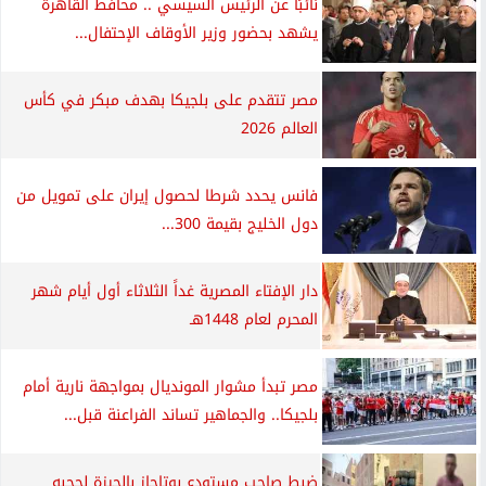
نائبًا عن الرئيس السيسي .. محافظ القاهرة
يشهد بحضور وزير الأوقاف الإحتفال...
مصر تتقدم على بلجيكا بهدف مبكر في كأس
العالم 2026
فانس يحدد شرطا لحصول إيران على تمويل من
دول الخليج بقيمة 300...
دار الإفتاء المصرية غداً الثلاثاء أول أيام شهر
المحرم لعام 1448هـ
مصر تبدأ مشوار المونديال بمواجهة نارية أمام
بلجيكا.. والجماهير تساند الفراعنة قبل...
ضبط صاحب مستودع بوتاجاز بالجيزة لحجبه