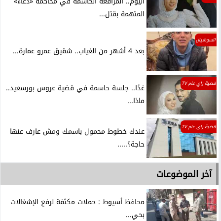
اليوم.. المرافعة الحاسمة في محاكمة «دعاء»
المتهمة بقتل...
السوشيال
بعد 4 أشهر من الغياب.. شقيق عمرو عمارة...
قضية راي عام TV
غدًا.. جلسة حاسمة في قضية عروس بورسعيد..
ماذا...
قضية راي عام TV
عندك خطوط محمول باسمك ومش عارف عنها
حاجة؟.....
آخر الموضوعات
محافظ أسيوط : حملات مكثفة لرفع الإشغالات
بحي...