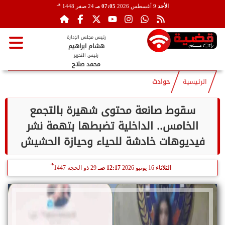
هـ
الأحد
9 أغسطس 2026
07:05 مـ
24 صفر 1448
رئيس مجلس الإدارة
هشام ابراهيم
رئيس التحرير
محمد صلاح
الرئيسية
حوادث
سقوط صانعة محتوى شهيرة بالتجمع
الخامس.. الداخلية تضبطها بتهمة نشر
فيديوهات خادشة للحياء وحيازة الحشيش
هـ
الثلاثاء
16 يونيو 2026
12:17 صـ
29 ذو الحجة 1447