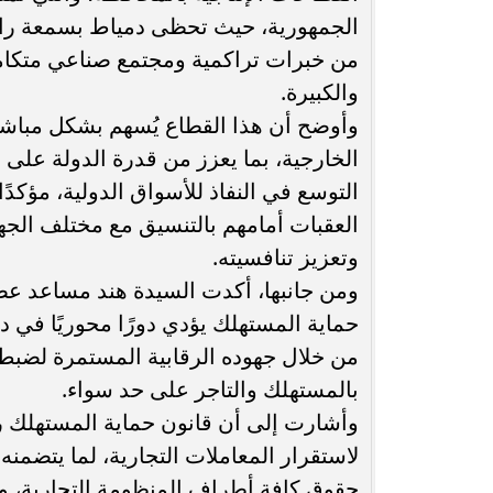
الجمهورية، حيث تحظى دمياط بسمعة راسخ
من خبرات تراكمية ومجتمع صناعي متكام
والكبيرة.
وأوضح أن هذا القطاع يُسهم بشكل مباش
الخارجية، بما يعزز من قدرة الدولة على 
التوسع في النفاذ للأسواق الدولية، مؤك
العقبات أمامهم بالتنسيق مع مختلف الجه
وتعزيز تنافسيته.
ومن جانبها، أكدت السيدة هند مساعد عض
حماية المستهلك يؤدي دورًا محوريًا في د
من خلال جهوده الرقابية المستمرة لضبط
بالمستهلك والتاجر على حد سواء.
لاستقرار المعاملات التجارية، لما يتض
حقوق كافة أطراف المنظومة التجارية، و