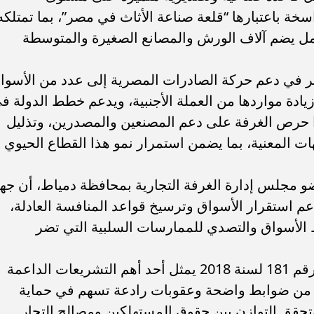
ة باعتبارها “قلعة صناعة الأثاث في مصر”، بما تمتلكه
ل يضم آلاف الورش والمصانع الصغيرة والمتوسطة
ر في دعم حركة الصادرات المصرية إلى عدد من الأسوا
زيادة مواردها من العملة الأجنبية، ويدعم خطط الدولة ف
دًا حرص الغرفة على دعم المصنعين والمصدرين، وتذليل
ات المعنية، بما يضمن استمرار نمو هذا القطاع الحيوي
و مجلس إدارة الغرفة التجارية بمحافظة دمياط، أن جها
عم استقرار الأسواق وترسيخ قواعد المنافسة العادلة،
 الأسواق والتصدي للممارسات السلبية التي تضر
وأشارت إلى أن قانون حماية المستهلك رقم 181 لسنة 2018 يمثل أحد أهم التشريعات الداعمة
منه من ضوابط واضحة وعقوبات رادعة تسهم في حماية
تحقق التوازن بين حقوق المستهلكين ومصالح التجار