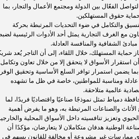
واصل الفعّال بين الدولة ومجتمع الأعمال والتجار، بما
ماية حقوق المستهلكين.
تنسيق والتكامل في ضوء التحديات المرتبطة بحركة
عاون مع الغرف التجارية يمثل أحد الأدوات الرئيسية لضب
 مبادئ الشفافية والمنافسة العادلة.
حماية المستهلك، خلال اللقاء، إلى أن التاجر يُعد شريكً
 استقرار الأسواق لا يتحقق إلا من خلال تعاون وتكامل
، بما يضمن استمرار توافر السلع الأساسية وتحقيق الوفر
 عادلة ومناسبة للمواطنين، خاصة في ظل ما تشهده
ادية عالمية متلاحقة.
ة دمياط تمثل نموذجًا صناعيًا واقتصاديًا فريدًا، لما
 الأثاث والصناعات المرتبطة به، وهو ما يفرض أهمية
حيوي وتعزيز تنافسيته داخل الأسواق المحلية والخارجية
اعة الوطنية هدفان متكاملان لا يتعارضان، مؤكدًا أن
ي ممارسات غير مشروعة أو مخالفة للقانون يسهم في