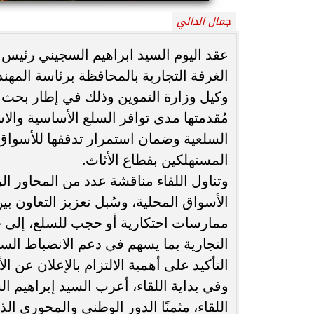
جمال الدالي
محافظ أسيوط : حملات مكثفة لرفع
الإشغالات بحي شرق لإعادة الانضباط
رحلت في أثناء أدا
عقد اليوم السيد ابراهيم السجيني رئيس ج
وتحقيق...
بمستشفى بني عب
الغرفة التجارية بالمحافظة برئاسة المه
وكيل وزارة التموين وذلك في إطار بحث 
مُقدمتها مدى توافر السلع الأساسية والاس
السلعية وضمان استمرار تدفقها للأسواق
المستهلكين بقطاع الأثاث.
وتناول اللقاء مناقشة عدد من المحاور ال
الأسواق المحلية، وسُبل تعزيز التعاون ب
ممارسات احتكارية أو حجب للسلع، إلى جا
التجارية بما يسهم في دعم الانضباط الس
التأكيد على أهمية الالتزام بالإعلان عن ا
وفي بداية اللقاء، أعرب السيد إبراهيم 
اللقاء، مثمنًا الدور الوطني والمحوري 