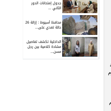
جدول إمتحانات الدور
الثاني ...
محافظ أسيوط : إزالة 26
حالة تعدي على...
الداخلية تكشف تفاصيل
مشادة كلامية بين رجل
مسن...
م