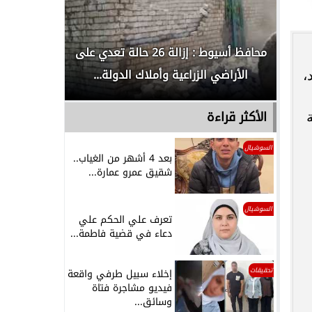
لدور
محافظ أسيوط : إزالة 26 حالة تعدي على
الداخلية ت
الأراضي الزراعية وأملاك الدولة...
رجل م
،
الأكثر قراءة
السوشيال
بعد 4 أشهر من الغياب..
شقيق عمرو عمارة...
السوشيال
تعرف علي الحكم علي
دعاء في قضية فاطمة...
تحقيقات
إخلاء سبيل طرفي واقعة
فيديو مشاجرة فتاة
وسائق...