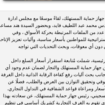
ء رسالتها.. وفاة ممرضة
محافظ القاهرة يعتمد جدول إمتحانات ا
هاز حماية المستهلك، لقاءً موسعًا مع مجلس ادارة
يد والأهالي ينعونها
الثاني للعام الدراسي ٢٠٢٥...
ندس محمد عبد اللطيف فايد، وبحضور السيدة هند مساعد
عدد من الملفات المرتبطة بحركة الأسواق ، وفي
تراتيجية للمواطنين بأسعار مناسبة، وآليات تعزيز الإتاحة
 دون أي معوقات، وبحث التحديات التي تواجه
رئيسية، شملت مُتابعة استقرار أسعار السلع داخل
ين جهاز حماية المستهلك والتجار لضمان عدم وجود أي
نب بحث آليات رفع كفاءة الرقابة الذاتية داخل الغرفة
وقي وتحقيق التوازن بين العرض والطلب، فضلًا عن
لأسعار ومراعاة قواعد الشفافية في التداول التجاري.
السجيني، رئيس جهاز حماية المستهلك، عن سعادته بهذا
الذي تقوم به الغرف التجارية كشريك أساسي في تنظيم