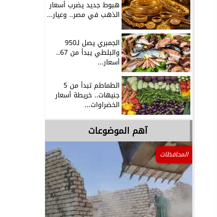
هبوط جديد يضرب أسعار
الذهب في مصر.. وعيار...
الجمبري يصل لـ950
والبلطي يبدأ من 67..
أسعار...
الطماطم تبدأ من 5
جنيهات.. خريطة أسعار
الخضراوات...
آهم الموضوعات
المحافظات