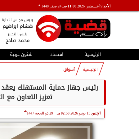
هـ
الأحد
9 أغسطس 2026
11:06 صـ
24 صفر 1448
رئيس مجلس الإدارة
هشام ابراهيم
رئيس التحرير
محمد صلاح
الرئيسية
اقتصاد
شئون عربية
الرئيسية
أسواق
رئيس جهاز حماية المستهلك يعقد لقا
تعزيز التعاون مع ا
هـ
الإثنين
15 يونيو 2026
02:53 مـ
29 ذو الحجة 1447