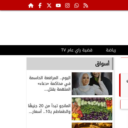
رياضة
قضية راي عام TV
أسواق
اليوم.. المرافعة الحاسمة
في محاكمة «دعاء»
المتهمة بقتل...
المانجو تبدأ من 20 جنيهًا
والطماطم بـ10.. أسعار...