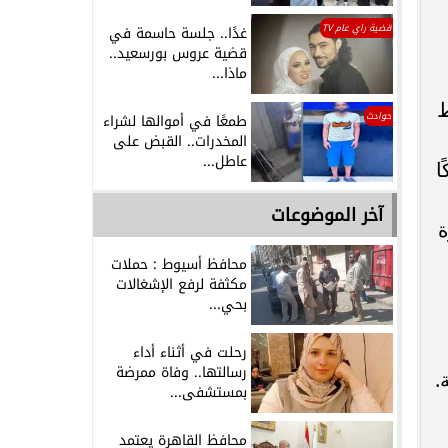
قضية راي عام TV
غدًا.. جلسة حاسمة في
قضية عروس بورسعيد..
ماذا...
ط
حوادث
طمعًا في أموالها لشراء
المخدرات.. القبض على
عاطل...
ا
آخر الموضوعات
ة
محافظ أسيوط : حملات
مكثفة لرفع الإشغالات
بحي...
رحلت في أثناء أداء
رسالتها.. وفاة ممرضة
.
بمستشفى...
محافظ القاهرة يعتمد