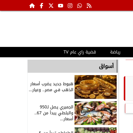
رياضة
قضية راي عام TV
أسواق
هبوط جديد يضرب أسعار
الذهب في مصر.. وعيار...
الجمبري يصل لـ950
والبلطي يبدأ من 67..
أسعار...