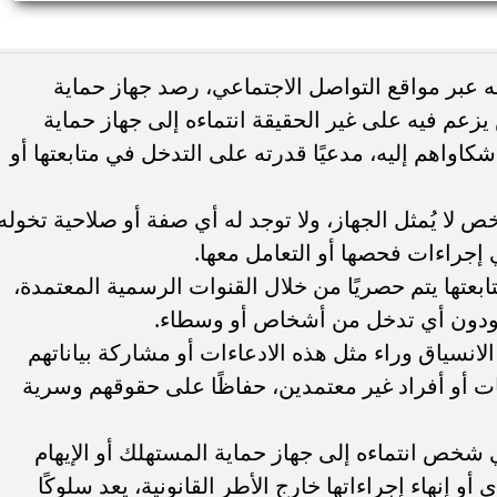
ء رسالتها.. وفاة ممرضة
محافظ القاهرة يعتمد جدول إمتحانات ا
له عبر مواقع التواصل الاجتماعي، رصد جهاز حماية
يد والأهالي ينعونها
الثاني للعام الدراسي ٢٠٢٥...
يزعم فيه على غير الحقيقة انتماءه إلى جهاز حماية
اواهم إليه، مدعيًا قدرته على التدخل في متابعتها أو
 لا يُمثل الجهاز، ولا توجد له أي صفة أو صلاحية تخوله
إجراءات فحصها أو التعامل معها.
بعتها يتم حصريًا من خلال القنوات الرسمية المعتمدة،
ك، ودون أي تدخل من أشخاص أو وسطاء.
الانسياق وراء مثل هذه الادعاءات أو مشاركة بياناتهم
 أو أفراد غير معتمدين، حفاظًا على حقوقهم وسرية
ي شخص انتماءه إلى جهاز حماية المستهلك أو الإيهام
أو إنهاء إجراءاتها خارج الأطر القانونية، يعد سلوكًا