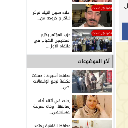
ل
قضية راي عام TV
اخلاء سبيل التيك توكر
شاكر و خروجه من...
قضية راي عام TV
حزب المؤتمر يكرّم
المخترعين الشباب في
ملتقاه الأول...
آخر الموضوعات
محافظ أسيوط : حملات
مكثفة لرفع الإشغالات
بحي...
رحلت في أثناء أداء
رسالتها.. وفاة ممرضة
بمستشفى...
محافظ القاهرة يعتمد