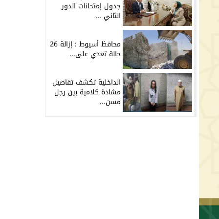
جدول إمتحانات الدور
الثاني ...
محافظ أسيوط : إزالة 26
حالة تعدي على...
الداخلية تكشف تفاصيل
مشادة كلامية بين رجل
مسن...