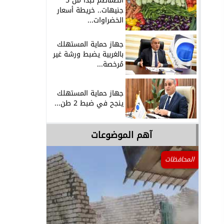
الطماطم تبدأ من 5
جنيهات.. خريطة أسعار
الخضراوات...
جهاز حماية المستهلك
بالغربية يضبط ورشة غير
مُرخصة...
جهاز حماية المستهلك
ينجح في ضبط 2 طن...
آهم الموضوعات
المحافظات