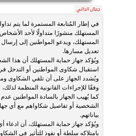
جمال الدالي
محافظ أسيوط : حملات مكثفة لرفع
الإشغالات بحي شرق لإعادة الانضباط
رحلت في أثناء أدا
في إطار المُتابعة المستمرة لما يتم تداو
وتحقيق...
بمستشفى بني عب
المستهلك منشورًا متداولًا لأحد الأشخاص 
المستهلك، ويدعو المواطنين إلى إرسال شك
تعديل مسارها.
ويُؤكد جهاز حماية المستهلك أن هذا الشخص
استقبال شكاوى المواطنين أو التدخل في 
ويُشدد الجهاز على أن تلقي الشكاوى ومتا
وفقًا للإجراءات القانونية المنظمة لذل
كما يُهيب الجهاز بالسادة المواطنين عدم 
الشخصية أو تفاصيل شكاواهم مع أي جهات
بياناتهم.
ويُؤكد جهاز حماية المستهلك، أن ادعاء أ
بامتلاكه سلطة أو نفوذ للتأثير في الشكاوى 