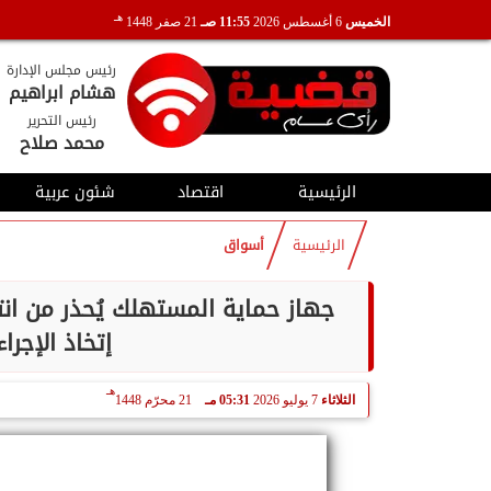
هـ
الخميس
6 أغسطس 2026
11:55 صـ
21 صفر 1448
رئيس مجلس الإدارة
هشام ابراهيم
رئيس التحرير
محمد صلاح
الرئيسية
اقتصاد
شئون عربية
الرئيسية
أسواق
جهاز حماية المستهلك يُحذر من انت
إتخاذ الإجرا
هـ
الثلاثاء
7 يوليو 2026
05:31 مـ
21 محرّم 1448