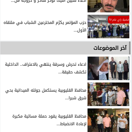
اخلاء سبيل التيك توكر شاكر و خروجه من...
قضية راي عام TV
حزب المؤتمر يكرّم المخترعين الشباب في ملتقاه
الأول...
آخر الموضوعات
ادعاء تحرش وسرقة ينتهي بالاعتراف.. الداخلية
تكشف حقيقة...
محافظ القليوبية يستكمل جولته الميدانية بحي
شرق شبرا...
محافظ القليوبية يقود حملة مسائية مكبرة
لإعادة الانضباط...