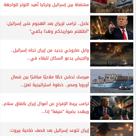
مشتعلة بين إسرائيل وتركيا تُعيد التوتر للواجهة
عاجل.. ترامب لإيران بعد الهجوم على إسرائيل:
“أطلقتم صواريخكم وهذا يكفي”
وابل صاروخي جديد من إيران تجاه إسرائيل..
والجيش يدعو السكان للبقاء في...
ميرسك تدشن خطًا ملاحيًا مباشرًا بين شمال
أوروبا ومصر.. خطوة استراتيجية تعزز...
ترامب يربط الإفراج عن أموال إيران باتفاق سلام..
ويهدد بضربة “عنيفة” إذا...
إيران تتوعد إسرائيل بعد قصف ضاحية بيروت: