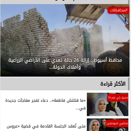
المحافظات
محافظ أسيوط : إزالة 26 حالة تعدي على الأراضي الزراعية
وأملاك الدولة...
الأكثر قراءة
قضية راي عام TV
«ما قتلتش فاطمة».. دعاء تفجر مفاجآت جديدة
في...
شكاوي المواطنين
متى تُعقد الجلسة القادمة في قضية «عروس