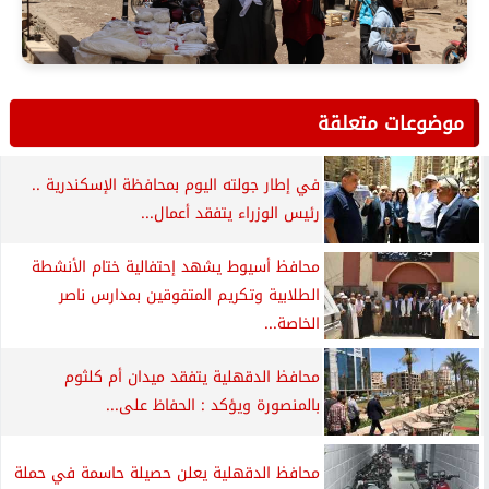
موضوعات متعلقة
في إطار جولته اليوم بمحافظة الإسكندرية ..
رئيس الوزراء يتفقد أعمال...
محافظ أسيوط يشهد إحتفالية ختام الأنشطة
الطلابية وتكريم المتفوقين بمدارس ناصر
الخاصة...
محافظ الدقهلية يتفقد ميدان أم كلثوم
بالمنصورة ويؤكد : الحفاظ على...
محافظ الدقهلية يعلن حصيلة حاسمة في حملة