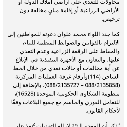
محاولات للتعدي على أراضي أملاك الدولة أو
الأراضي الزراعية أو إقامة مبانٍ مخالفة دون
ترخيص.
كما جدد اللواء محمد علوان دعوته للمواطنين إلى
الالتزام بالقوانين والضوابط المنظمة للبناء،
والحفاظ على الرقعة الزراعية وعدم التعدي
عليها، والتعاون مع الأجهزة التنفيذية في الإبلاغ
عن أية مخالفات أو حالات تعدي من خلال الخط
الساخن (114)وأرقام غرفة العمليات المركزية
(088/2135858 – 088/2135727)، بالإضافة إلى
منظومة الشكاوى الحكومية الموحدة (16528)،
للتعامل الفوري والحاسم مع جميع البلاغات وفقًا
لأحكام القانون.
يُذكر أن الموجة الـ29 لإزالة التعديات تُنفذ على