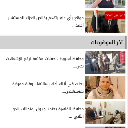
قضية راي عام TV
موقع رأي عام يتقدم بخالص العزاء للمستشار
أحمد...
آخر الموضوعات
محافظ أسيوط : حملات مكثفة لرفع الإشغالات
بحي...
رحلت في أثناء أداء رسالتها.. وفاة ممرضة
بمستشفى...
محافظ القاهرة يعتمد جدول إمتحانات الدور
الثاني ...