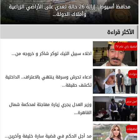
محافظ أسيوط : إزالة 26 حالة تعدي على الأراضي الزراعية
وأملاك الدولة...
الأكثر قراءة
قضية راي عام TV
اخلاء سبيل التيك توكر شاكر و خروجه من...
حوادث
ادعاء تحرش وسرقة ينتهي بالاعتراف.. الداخلية
تكشف حقيقة...
امن مصر
وزير العدل يجري زيارة مفاجئة لمحكمة شمال
القاهرة...
تحقيقات
مد أجل الحكم في قضية سارة خليفة وآخرين...