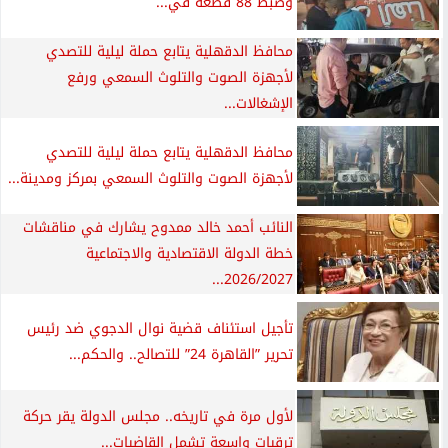
وضبط 88 قطعة في...
محافظ الدقهلية يتابع حملة ليلية للتصدي
لأجهزة الصوت والتلوث السمعي ورفع
الإشغالات...
محافظ الدقهلية يتابع حملة ليلية للتصدي
لأجهزة الصوت والتلوث السمعي بمركز ومدينة...
النائب أحمد خالد ممدوح يشارك في مناقشات
خطة الدولة الاقتصادية والاجتماعية
2026/2027...
تأجيل استئناف قضية نوال الدجوي ضد رئيس
تحرير ”القاهرة 24” للتصالح.. والحكم...
لأول مرة في تاريخه.. مجلس الدولة يقر حركة
ترقيات واسعة تشمل القاضيات...