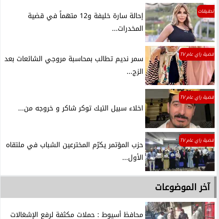
تحقيقات
إحالة سارة خليفة و12 متهماً في قضية
المخدرات...
قضية راي عام TV
سمر نديم تطالب بمحاسبة مروجي الشائعات بعد
الزج...
قضية راي عام TV
اخلاء سبيل التيك توكر شاكر و خروجه من...
قضية راي عام TV
حزب المؤتمر يكرّم المخترعين الشباب في ملتقاه
الأول...
آخر الموضوعات
محافظ أسيوط : حملات مكثفة لرفع الإشغالات