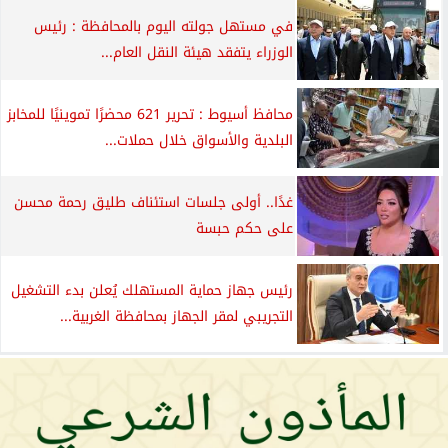
في مستهل جولته اليوم بالمحافظة : رئيس
الوزراء يتفقد هيئة النقل العام...
محافظ أسيوط : تحرير 621 محضرًا تموينيًا للمخابز
البلدية والأسواق خلال حملات...
غدًا.. أولى جلسات استئناف طليق رحمة محسن
على حكم حبسة
رئيس جهاز حماية المستهلك يُعلن بدء التشغيل
التجريبي لمقر الجهاز بمحافظة الغربية...