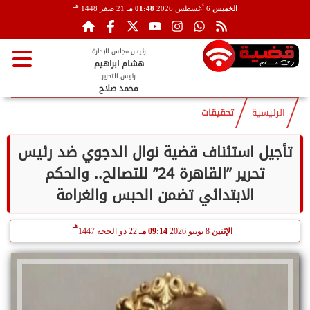
هـ
الخميس
6 أغسطس 2026
01:48 مـ
21 صفر 1448
رئيس مجلس الإدارة
هشام ابراهيم
رئيس التحرير
محمد صلاح
الرئيسية
تحقيقات
تأجيل استئناف قضية نوال الدجوي ضد رئيس
تحرير ”القاهرة 24” للتصالح.. والحكم
الابتدائي تضمن الحبس والغرامة
هـ
الإثنين
8 يونيو 2026
09:14 مـ
22 ذو الحجة 1447