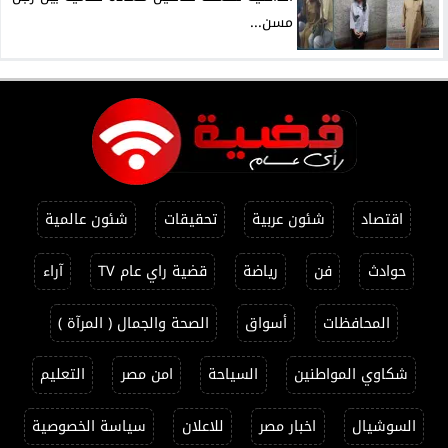
مسن...
اقتصاد
شئون عربية
تحقيقات
شئون عالمية
حوادث
فن
رياضة
قضية راي عام TV
آراء
المحافظات
أسواق
الصحة والجمال ( المرآة )
شكاوي المواطنين
السياحة
امن مصر
التعليم
السوشيال
اخبار مصر
للاعلان
سياسة الخصوصية