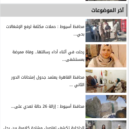
آخر الموضوعات
محافظ أسيوط : حملات مكثفة لرفع الإشغالات
بحي...
رحلت في أثناء أداء رسالتها.. وفاة ممرضة
بمستشفى...
محافظ القاهرة يعتمد جدول إمتحانات الدور
الثاني ...
محافظ أسيوط : إزالة 26 حالة تعدي على...
الداخلية تكشف تفاصيل مشادة كلامية بين رجل