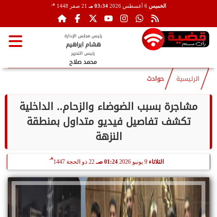
هـ
الخميس
6 أغسطس 2026
03:34 مـ
21 صفر 1448
رئيس مجلس الإدارة
هشام ابراهيم
رئيس التحرير
محمد صلاح
الرئيسية
حوادث
مشاجرة بسبب الضوضاء والزحام.. الداخلية
تكشف تفاصيل فيديو متداول بمنطقة
النزهة
هـ
الثلاثاء
9 يونيو 2026
01:24 صـ
22 ذو الحجة 1447