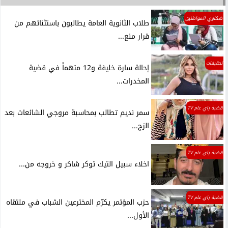
شكاوي المواطنين
طلاب الثانوية العامة يطالبون باستثنائهم من
قرار منع...
تحقيقات
إحالة سارة خليفة و12 متهماً في قضية
المخدرات...
قضية راي عام TV
سمر نديم تطالب بمحاسبة مروجي الشائعات بعد
الزج...
قضية راي عام TV
اخلاء سبيل التيك توكر شاكر و خروجه من...
قضية راي عام TV
حزب المؤتمر يكرّم المخترعين الشباب في ملتقاه
الأول...