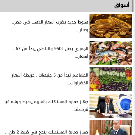
أسواق
هبوط جديد يضرب أسعار الذهب في مصر..
وعيار...
الجمبري يصل لـ950 والبلطي يبدأ من 67..
أسعار...
الطماطم تبدأ من 5 جنيهات.. خريطة أسعار
الخضراوات...
جهاز حماية المستهلك بالغربية يضبط ورشة غير
مُرخصة...
جهاز حماية المستهلك ينجح في ضبط 2 طن...