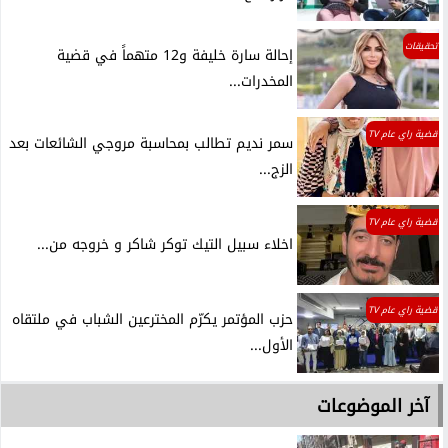
تحقيقات
إحالة سارة خليفة و12 متهماً في قضية
المخدرات...
قضية راي عام TV
سمر نديم تطالب بمحاسبة مروجي الشائعات بعد
الزج...
قضية راي عام TV
اخلاء سبيل التيك توكر شاكر و خروجه من...
قضية راي عام TV
حزب المؤتمر يكرّم المخترعين الشباب في ملتقاه
الأول...
آخر الموضوعات