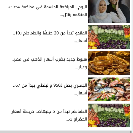
اليوم.. المرافعة الحاسمة في محاكمة «دعاء»
المتهمة بقتل...
المانجو تبدأ من 20 جنيهًا والطماطم بـ10..
أسعار...
هبوط جديد يضرب أسعار الذهب في مصر..
وعيار...
الجمبري يصل لـ950 والبلطي يبدأ من 67..
أسعار...
الطماطم تبدأ من 5 جنيهات.. خريطة أسعار
الخضراوات...