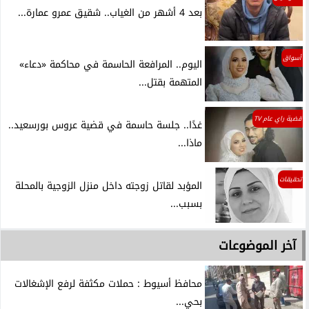
بعد 4 أشهر من الغياب.. شقيق عمرو عمارة...
أسواق
اليوم.. المرافعة الحاسمة في محاكمة «دعاء»
المتهمة بقتل...
قضية راي عام TV
غدًا.. جلسة حاسمة في قضية عروس بورسعيد..
ماذا...
تحقيقات
المؤبد لقاتل زوجته داخل منزل الزوجية بالمحلة
بسبب...
آخر الموضوعات
محافظ أسيوط : حملات مكثفة لرفع الإشغالات
بحي...