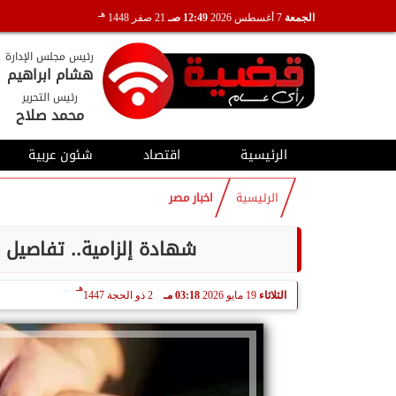
هـ
الجمعة
7 أغسطس 2026
12:49 صـ
21 صفر 1448
رئيس مجلس الإدارة
هشام ابراهيم
رئيس التحرير
محمد صلاح
الرئيسية
اقتصاد
شئون عربية
الرئيسية
اخبار مصر
شهادة إلزامية.. تفاصيل 
هـ
الثلاثاء
19 مايو 2026
03:18 مـ
2 ذو الحجة 1447