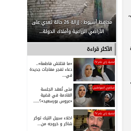
،
لدور
محافظ أسيوط : إزالة 26 حالة تعدي على
الداخلية ت
الأراضي الزراعية وأملاك الدولة...
رجل م
الأكثر قراءة
قضية راي عام TV
«ما قتلتش فاطمة»..
دعاء تفجر مفاجآت جديدة
في...
شكاوي المواطنين
متى تُعقد الجلسة
القادمة في قضية
«عروس بورسعيد»؟.....
قضية راي عام TV
اخلاء سبيل التيك توكر
شاكر و خروجه من...