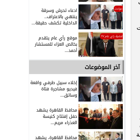
حوادث
ادعاء تحرش وسرقة
ينتهي بالاعتراف..
الداخلية تكشف حقيقة...
ت
قضية راي عام TV
موقع رأي عام يتقدم
بخالص العزاء للمستشار
أحمد...
آخر الموضوعات
إخلاء سبيل طرفي واقعة
فيديو مشاجرة فتاة
وسائق...
محافظ القاهرة يشهد
حفل إفتتاح كنيسة
العذراء مريم...
ة
محافظ القاهرة، يشهد