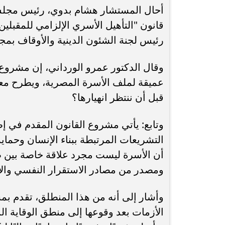
أحال المستشار هشام بدوي، رئيس مجلس ال
محافظ أسيوط : حملات مكثفة لرفع
قانون "التأهيل الأسري الإلزامي للمقبلين
الإشغالات بحي شرق لإعادة الانضباط
رحلت في أثناء أدا
رئيس لجنة الشئون الدينية والأوقاف بمج
وتحقيق...
بمستشفى بني عب
وقال الدكتور عمرو الورداني، إن مشروع
عميقة لملف الأسرة المصرية، ويطرح معال
قبل أن ننتظر انهيارها؟
وتابع: يأتي مشروع القانون المقدم في 
التشريعات المرتبطة ببناء الإنسان وحما
أن الأسرة ليست مجرد علاقة خاصة بين طر
ومصدر من مصادر الاستقرار النفسي وال
وأشار إلى أنه من هذا المنطلق، تقدم بمش
الأزمات بعد وقوعها إلى منطق الوقاية ال