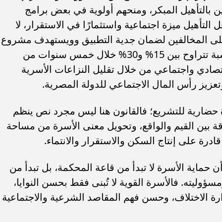
ن بالتأهيل المبكر، ومنحهم أولوية في بعض برامج
التأهيل ميزة اجتماعية واستثمارًا في الاستقرار، لا
لى المخالفين لضمان جدية التطبيق وويستهدف مشروع
القانون خفض معدلات الطلاق المبكر بنسبة تتراوح بين 15% و30% خلال خمس سنوات من
تصادي واجتماعي من خلال تقليل النزاعات الأسرية
يز رأس المال الاجتماعي للدولة المصرية.
 حضارية للتشريع؛ فالقانون هنا ليس مجرد نص ينظم
علاقة بين القيم والواقع، وتحويل معنى الأسرة من مساحة
ة على إنتاج السكن والاستقرار والانتماء.
ن حماية الأسرة لا تبدأ من قاعة المحكمة، بل تبدأ من
ؤوليته. فالأسرة القوية لا تُبنى فقط بحسن النوايا،
ارة الاختلاف، وحسن فهم المقاصد الشرعية والاجتماعية