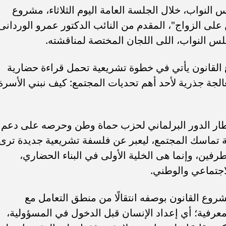
نواب، خلال الجلسة العامة اليوم الثلاثاء، مشروع
 على الزواج"، المقدم من النائب الدكتور عمرو الوردانى
ء رسالتها.. وفاة ممرضة
محافظ القاهرة يعتمد جدول إمتحانات ا
لس النواب، اللى اللجان المختصة لمناقشته.
يد والأهالي ينعونها
الثاني للعام الدراسي ٢٠٢٥...
 القانون يأتي في خطوة تشريعية تحمل قراءة حضارية
جة جذرية لأحد أهم تحديات المجتمع: كيف نبني الأسرة
إطار الدور البرلماني لحزب حماة وطن وحرصه على دعم
ية تماسك المجتمع، ليعبر عن فلسفة تشريعية جديدة ترى
فين، وإنما هى الخلية الأولى في البناء الحضاري،
اجتماعي والوطني.
روع القانون بوصفه انتقالًا من منطق التعامل مع
معرفية؛ أي إعداد الإنسان قبل الدخول في المسؤولية،