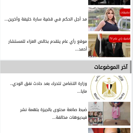
تحقيقات
مد أجل الحكم في قضية سارة خليفة وآخرين...
قضية راي عام TV
موقع رأي عام يتقدم بخالص العزاء للمستشار
أحمد...
آخر الموضوعات
وزارة التضامن تتحرك بعد حادث نفق الودي..
مايا...
ضبط صانعة محتوى بالجيزة بتهمة نشر
فيديوهات مخالفة...