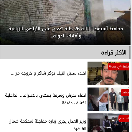
محافظ أسيوط : إزالة 26 حالة تعدي على الأراضي الزراعية
وأملاك الدولة...
الأكثر قراءة
قضية راي عام TV
اخلاء سبيل التيك توكر شاكر و خروجه من...
حوادث
ادعاء تحرش وسرقة ينتهي بالاعتراف.. الداخلية
تكشف حقيقة...
امن مصر
وزير العدل يجري زيارة مفاجئة لمحكمة شمال
القاهرة...