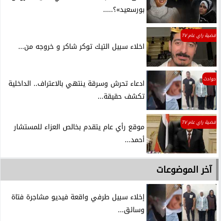
بورسعيد»؟.....
قضية راي عام TV
اخلاء سبيل التيك توكر شاكر و خروجه من...
حوادث
ادعاء تحرش وسرقة ينتهي بالاعتراف.. الداخلية
تكشف حقيقة...
قضية راي عام TV
موقع رأي عام يتقدم بخالص العزاء للمستشار
أحمد...
آخر الموضوعات
إخلاء سبيل طرفي واقعة فيديو مشاجرة فتاة
وسائق...