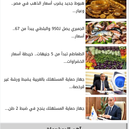
هبوط جديد يضرب أسعار الذهب في مصر..
وعيار...
الجمبري يصل لـ950 والبلطي يبدأ من 67..
أسعار...
الطماطم تبدأ من 5 جنيهات.. خريطة أسعار
الخضراوات...
جهاز حماية المستهلك بالغربية يضبط ورشة غير
مُرخصة...
جهاز حماية المستهلك ينجح في ضبط 2 طن...