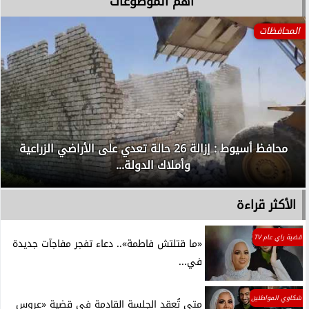
آهم الموضوعات
المحافظات
محافظ أسيوط : إزالة 26 حالة تعدي على الأراضي الزراعية
وأملاك الدولة...
الأكثر قراءة
قضية راي عام TV
«ما قتلتش فاطمة».. دعاء تفجر مفاجآت جديدة
في...
شكاوي المواطنين
متى تُعقد الجلسة القادمة في قضية «عروس