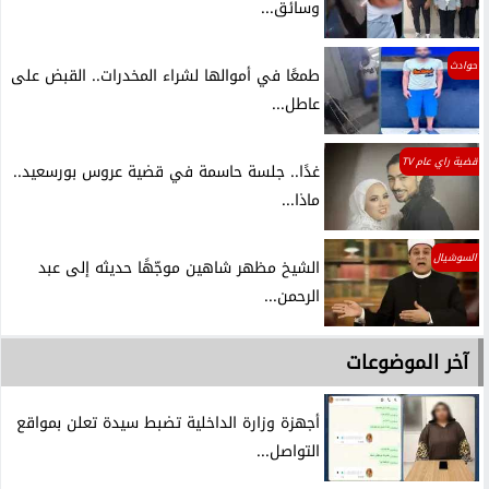
وسائق...
حوادث
طمعًا في أموالها لشراء المخدرات.. القبض على
عاطل...
قضية راي عام TV
غدًا.. جلسة حاسمة في قضية عروس بورسعيد..
ماذا...
السوشيال
الشيخ مظهر شاهين موجّهًا حديثه إلى عبد
الرحمن...
آخر الموضوعات
أجهزة وزارة الداخلية تضبط سيدة تعلن بمواقع
التواصل...