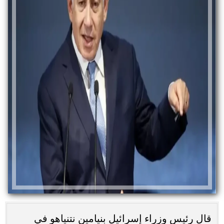
قال رئيس وزراء إسرائيل بنيامين نتنياهو في