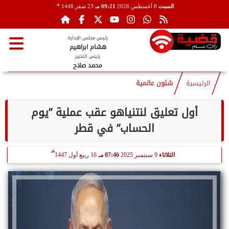
هـ
السبت
8 أغسطس 2026
09:21 مـ
23 صفر 1448
رئيس مجلس الإدارة
هشام ابراهيم
رئيس التحرير
محمد صلاح
الرئيسية
شئون عالمية
أول تعليق لنتنياهو عقب عملية ”يوم
الحساب” في قطر
هـ
الثلاثاء
9 سبتمبر 2025
07:46 مـ
16 ربيع أول 1447