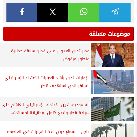
موضوعات متعلقة
مصر تدين العدوان على قطر: سابقة خطيرة
وتطور مرفوض
الإمارات تدين بأشد العبارات الاعتداء الإسرائيلي
السافر الذي استهدف قطر
السعودية: ندين الاعتداء الإسرائيلي الغاشم على
سيادة قطر ونضع كامل إمكانياتنا لمساندة...
عاجل | سماع دوي عدة انفجارات في العاصمة