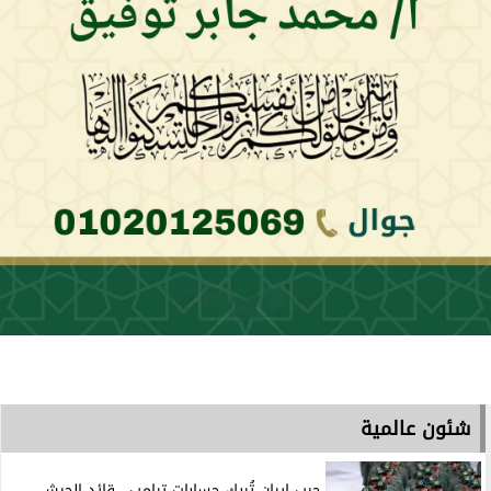
شئون عالمية
حرب إيران تُربك حسابات ترامب.. قائد الجيش