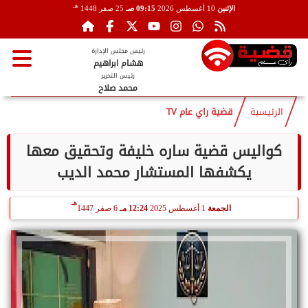
هـ
الإثنين
10 أغسطس 2026
09:15 صـ
25 صفر 1448
رئيس مجلس الإدارة
هشام ابراهيم
رئيس التحرير
محمد صلاح
الرئيسية
قضية راي عام TV
كواليس قضية ساره خليفة وتحقيق معها
يكشفها المستشار محمد الديب
هـ
الجمعة
1 أغسطس 2025
12:24 مـ
6 صفر 1447