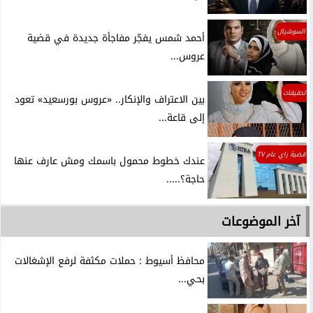
السوشيال
أحمد شمس يفجّر مفاجأة جديدة في قضية
عروس...
تحقيقات
بين الاعتراف والإنكار.. «عروس بورسعيد» تعود
إلى قاعة...
قضية راي عام TV
عندك خطوط محمول باسمك ومش عارف عنها
حاجة؟.....
آخر الموضوعات
محافظ أسيوط : حملات مكثفة لرفع الإشغالات
بحي...