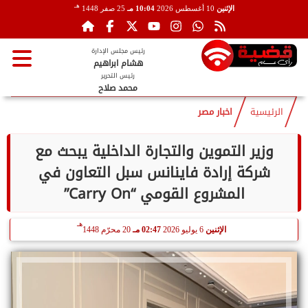
هـ
الإثنين
10 أغسطس 2026
10:04 مـ
25 صفر 1448
رئيس مجلس الإدارة
هشام ابراهيم
رئيس التحرير
محمد صلاح
الرئيسية
اخبار مصر
وزير التموين والتجارة الداخلية يبحث مع
شركة إرادة فاينانس سبل التعاون في
المشروع القومي “Carry On”
هـ
الإثنين
6 يوليو 2026
02:47 مـ
20 محرّم 1448