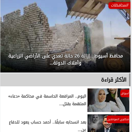
المحافظات
محافظ أسيوط : إزالة 26 حالة تعدي على الأراضي الزراعية
وأملاك الدولة...
الأكثر قراءة
أسواق
اليوم.. المرافعة الحاسمة في محاكمة «دعاء»
المتهمة بقتل...
شكاوي المواطنين
بعد انسحابه سابقًا.. أحمد حساب يعود للدفاع
عن...