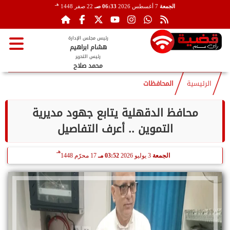
هـ
الجمعة
7 أغسطس 2026
06:33 صـ
22 صفر 1448
رئيس مجلس الإدارة
هشام ابراهيم
رئيس التحرير
محمد صلاح
الرئيسية
المحافظات
محافظ الدقهلية يتابع جهود مديرية
التموين .. أعرف التفاصيل
هـ
الجمعة
3 يوليو 2026
03:52 مـ
17 محرّم 1448