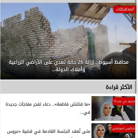
المحافظات
محافظ أسيوط : إزالة 26 حالة تعدي على الأراضي الزراعية
وأملاك الدولة...
الأكثر قراءة
قضية راي عام TV
«ما قتلتش فاطمة».. دعاء تفجر مفاجآت جديدة
في...
شكاوي المواطنين
متى تُعقد الجلسة القادمة في قضية «عروس