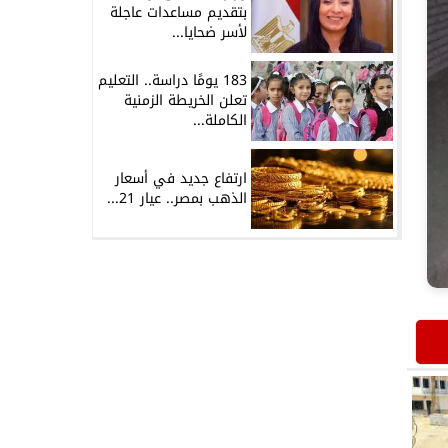
بتقديم مساعدات عاجلة
لأسر ضحايا...
183 يومًا دراسة.. التعليم
تعلن الخريطة الزمنية
الكاملة...
ارتفاع جديد في أسعار
الذهب بمصر.. عيار 21...