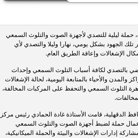
ء رسالتها.. وفاة ممرضة
محافظ القاهرة يعتمد جدول إمتحانات ا
يد والأهالي ينعونها
الثاني للعام الدراسي ٢٠٢٥...
، حملة ليلية للتصدي لأجهزة الصوت والتلوث السمعي
تلك الجهود بشكل يومي، نهارا وليلا والتصدي لأي
كال الإشغالات وإعاقة الطريق العام.
قضي بالتصدي لكافة أسباب التلوث السمعي وإحداث
 والمدن والأحياء بالمتابعة اليومية، لحالة الإشغالات
اهرة التلوث السمعي والتحفظ على المركبات المخالفة،
لمخالفات.
افظ الدقهلية، قامت الأستاذة غادة الحمادي رئيس مركز
أعمال حملة لضبط أجهزة الصوت والتلوث السمعي
ركة إدارات الإشغالات والبيئة والحملة الميكانيكية،