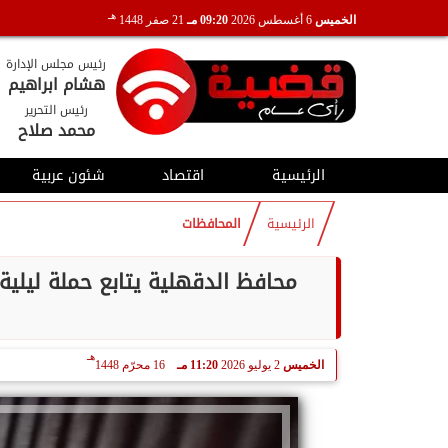
هـ
الخميس
6 أغسطس 2026
09:20 مـ
21 صفر 1448
رئيس مجلس الإدارة
هشام ابراهيم
رئيس التحرير
محمد صلاح
الرئيسية
اقتصاد
شئون عربية
الرئيسية
المحافظات
محافظ الدقهلية يتابع حملة ليلي
هـ
الخميس
2 يوليو 2026
11:20 مـ
16 محرّم 1448