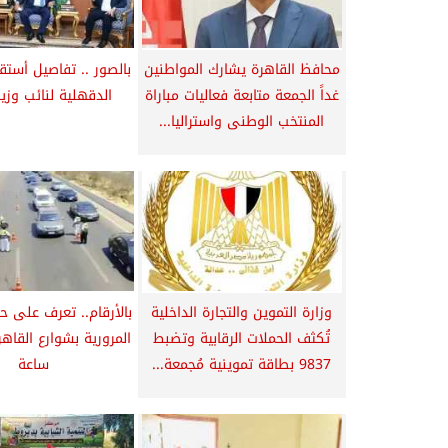
محافظ القاهرة يشارك المواطنين
بالصور .. تفاصيل أستق
غداً الجمعة متابعة فعاليات مباراة
الدقهلية لنائب وزي
المنتخب الوطنى واستراليا...
وزارة التموين والتجارة الداخلية
بالأرقام.. تعرف على ح
تُكثف الحملات الرقابية وتضبط
9837 بطاقة تموينية مُجمعة...
ساعة