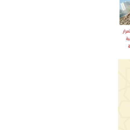
رار
بة
ة