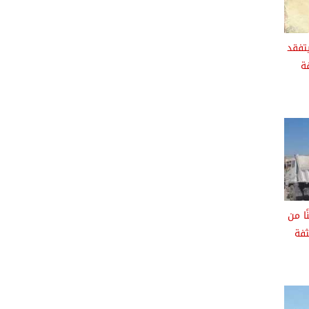
تفقد
ة
 : رفع 50 طنًا من
ثفة