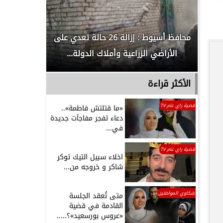
لدور
محافظ أسيوط : إزالة 26 حالة تعدي على
الداخلية ت
الأراضي الزراعية وأملاك الدولة...
رجل م
الأكثر قراءة
قضية راي عام TV
«ما قتلتش فاطمة»..
دعاء تفجر مفاجآت جديدة
في...
قضية راي عام TV
اخلاء سبيل التيك توكر
شاكر و خروجه من...
شكاوي المواطنين
متى تُعقد الجلسة
القادمة في قضية
«عروس بورسعيد»؟.....