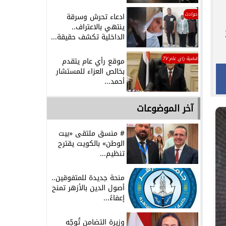
حوادث
ادعاء تحرش وسرقة
ينتهي بالاعتراف..
بازوكا صغيرة، 3
الداخلية تكشف حقيقة...
قضية راي عام TV
موقع رأي عام يتقدم
بخالص العزاء للمستشار
أحمد...
آخر الموضوعات
# منسق ملتقى «بيت
الوطن» بالكويت يقترح
تنظيم...
منحة جديدة للمتفوقين..
أصول الدين بالأزهر تمنح
إعفاءً...
وزيرة التضامن تُوجّه