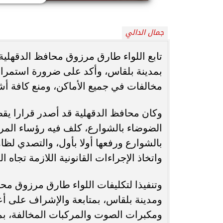
محافظ أسيوط : حملات مكثفة لرفع
جمال الدالي
الإشغالات بحي شرق لإعادة الانضباط
رحلت في أثناء أدا
وتحقيق...
بمستشفى بني عب
تابع اللواء طارق مرزوق محافظ الدقهلية
بمدينة بلقاس، وأكد على ضرورة استمرار 
مخالفات في جميع الأماكن، ومنع كافة أش
وكان محافظ الدقهلية قد أصدر قرارا ي
الضوضاء بالشوارع، كلف فيه رؤساء المراكز
بالشوارع ورفعها أولا بأول، والتصدي لظ
واتخاذ الإجراءات القانونية اللازمة تجاه ا
وتنفيذا لتكليفات اللواء طارق مرزوق مح
ومدينة بلقاس، بمتابعة والإشراف على 
ومكبرات الصوت والمركبات المخالفة، بمشا