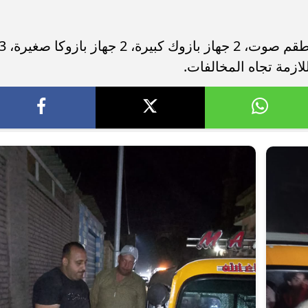
وأسفرت الحملة عن، ضبط ومصادرة، 3 طقم صوت، 2 جهاز بازوك كبيرة، 2 جهاز 
للازمة تجاه المخالفات.