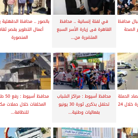
بال محافظ
في لفتة إنسانية .. محافظ
بالصور .. محافظ الدقهلية ي
ر الصحة
القاهرة فى زيارة الأسر السبع
أعمال التطوير بقصر ثقاف
المتضررة من...
المنصورة
صاد الحملة
محافظ أسيوط : مراكز الشباب
محافظ أسيوط
المرورية بشوارع القاهرة خلال 24
تحتفل بذكرى ثورة 30 يونيو
المخلفات خلال حملات مك
بفعاليات وطنية...
للنظافة...