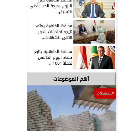
محافظ القاهرة يقرر
النزول بدرجة الحد الأدنى
لتنسيق...
محافظ القاهرة يعتمد
نتيجة امتحانات الدور
الثانى للشهادة...
محافظ الدقهلية يتابع
حصاد اليوم الخامس
لحملة ”100...
آهم الموضوعات
المحافظات