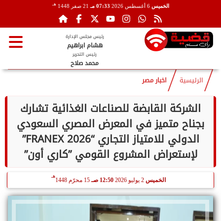
هـ
الخميس
6 أغسطس 2026
07:33 مـ
21 صفر 1448
رئيس مجلس الإدارة
هشام ابراهيم
رئيس التحرير
محمد صلاح
الرئيسية
اخبار مصر
الشركة القابضة للصناعات الغذائية تشارك
بجناح متميز في المعرض المصري السعودي
الدولي للامتياز التجاري “FRANEX 2026”
لإستعراض المشروع القومي ”كاري أون”
هـ
الخميس
2 يوليو 2026
12:50 صـ
15 محرّم 1448