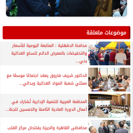
موضوعات متعلقة
محافظ الدقهلية : المتابعة اليومية للأسعار
والتخفيضات بالمعرض الدائم للسلع الغذائية
بحي...
الدكتور شريف فاروق يعقد اجتماعًا موسعًا مع
ممثلي شعبة المواد الغذائية وبدالي...
المنظمة العربية للتنمية الإدارية تُشارك في
أعمال الدورة العادية الثامنة والخمسين للجنة...
محافظى القاهرة والجيزة يفتتحان مركز القلب