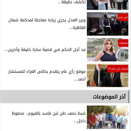
تكشف حقيقة...
امن مصر
وزير العدل يجري زيارة مفاجئة لمحكمة شمال
القاهرة...
تحقيقات
مد أجل الحكم في قضية سارة خليفة وآخرين...
قضية راي عام TV
موقع رأي عام يتقدم بخالص العزاء للمستشار
أحمد...
آخر الموضوعات
ضبط نصف طن لبن فاسد بالفيوم.. محفوظ
داخل...