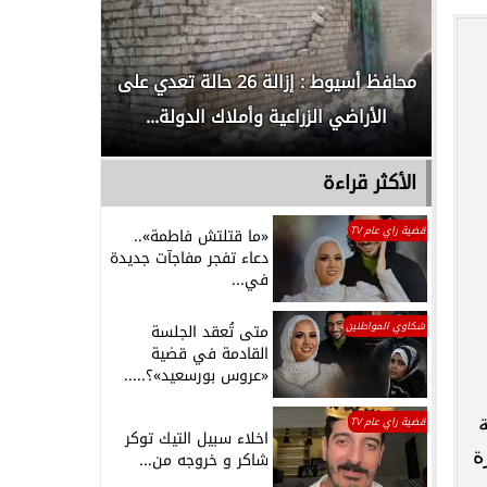
لدور
محافظ أسيوط : إزالة 26 حالة تعدي على
الداخلية ت
الأراضي الزراعية وأملاك الدولة...
رجل م
الأكثر قراءة
قضية راي عام TV
«ما قتلتش فاطمة»..
دعاء تفجر مفاجآت جديدة
في...
شكاوي المواطنين
متى تُعقد الجلسة
القادمة في قضية
«عروس بورسعيد»؟.....
قضية راي عام TV
اخلاء سبيل التيك توكر
ة
شاكر و خروجه من...