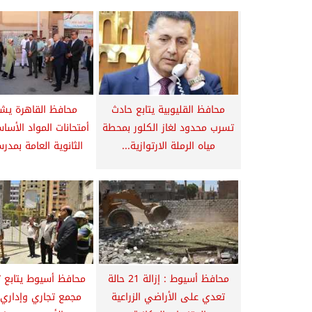
محافظ القليوبية يتابع حادث
محافظ القاهرة يش
تسرب محدود لغاز الكلور بمحطة
أمتحانات المواد الأسا
مياه الرملة الارتوازية...
الثانوية العامة بمدرس
محافظ أسيوط : إزالة 21 حالة
محافظ أسيوط يتابع تن
تعدي على الأراضي الزراعية
مجمع تجاري وإداري