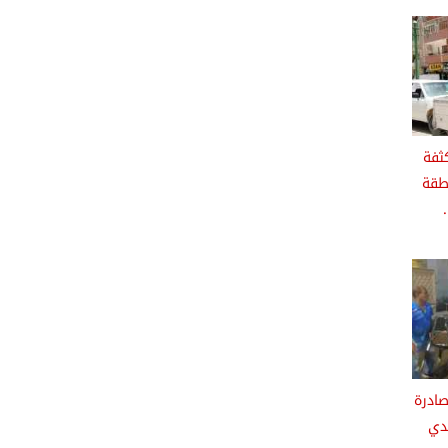
ثفة
طقة
ادرة
دي