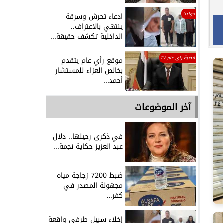
حوادث
ادعاء تحرش وسرقة
ينتهي بالاعتراف..
الداخلية تكشف حقيقة...
قضية راي عام TV
موقع رأي عام يتقدم
بخالص العزاء للمستشار
أحمد...
آخر الموضوعات
في ذكرى رحيلها.. دلال
عبد العزيز حكاية نجمة...
ضبط 7200 زجاجة مياه
مجهولة المصدر في
كفر...
إخلاء سبيل طرفي واقعة