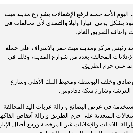
 اليوم الأحد حملة لرفع الإشغالات بشوارع مدينة ميت
ء رسالتها.. وفاة ممرضة
محافظ القاهرة يعتمد جدول إمتحانات ا
د بشكل يومي، نهارا وليلا والتصدي لأي مخالفات في
يد والأهالي ينعونها
الثاني للعام الدراسي ٢٠٢٥...
ت وإعاقة الطريق العام.
حمد رئيس مركز ومدينة ميت غمر بالإشراف على حملة
الإعلانات المخالفة بعدد من شوارع المدينة، وذلك في
فاظ على حرم الطريق.
صادق وخلف البوسطة ومحيط البنك الأهلي وشارع
 العرشة وشارع سكة دقادوس.
تخدمة في عرض البضائع وإزالة عربات اليد المخالفة
غالات المتعدية على حرم الطريق وإزالة أقفاص الفاكهة
الة اللافتات والإعلانات غير المرخصة ورفع أحبال الإنار