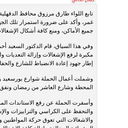
محافظ أسيوط : حملات مكثفة لرفع
تابع اللواء طارق مرزوق محافظ الدقهلية،
الإشغالات بحي شرق لإعادة الانضباط
رحلت في أثناء أدا
غمر، وأكد على ضرورة استمرار تلك الجهو
وتحقيق...
بمستشفى بني عب
جميع الأماكن، ومنع كافة أشكال الإشغالا
وفي هذا السياق، قام الدكتور السعيد أ
مكبرة لرفع الإشغالات وإزالة التعديات و
إطار جهود إعادة الانضباط للشارع والح
وشملت أعمال الحملة شوارع بورسعيد و
المحطة وشارع العاشر من رمضان ونفق
وأسفرت الحملة عن رفع الاستاندات المس
والتحفظ على الكراسي والترابيزات والإش
والاشغالات التي تعوق حركة المواطنين وإز