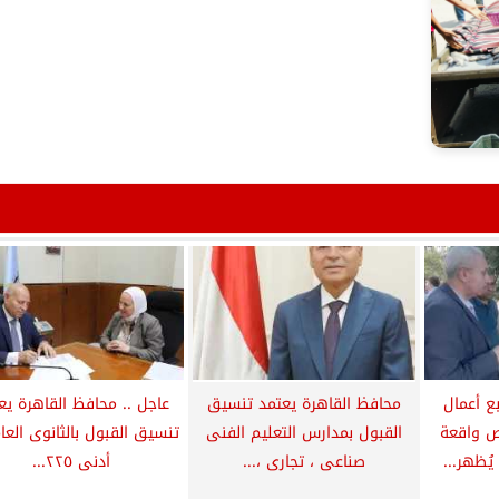
بع أعمال
محافظ القاهرة يعتمد تنسيق
عاجل .. محافظ القاهرة يع
ص واقعة
القبول بمدارس التعليم الفنى
تنسيق القبول بالثانوى العا
ُظهر...
صناعى ، تجارى ،...
أدنى ٢٢٥...