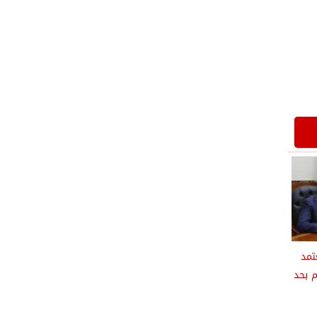
تمد
م بحد