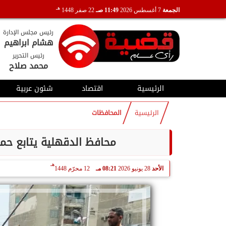
هـ
الجمعة
7 أغسطس 2026
11:49 صـ
22 صفر 1448
رئيس مجلس الإدارة
هشام ابراهيم
رئيس التحرير
محمد صلاح
الرئيسية
اقتصاد
شئون عربية
الرئيسية
المحافظات
محافظ الدقهلية يتابع حمل
هـ
الأحد
28 يونيو 2026
08:21 مـ
12 محرّم 1448