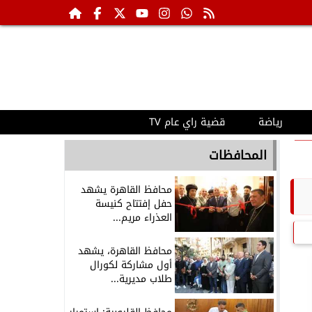
رياضة
قضية راي عام TV
المحافظات
محافظ القاهرة يشهد
حفل إفتتاح كنيسة
العذراء مريم...
محافظ القاهرة، يشهد
أول مشاركة لكورال
طلاب مديرية...