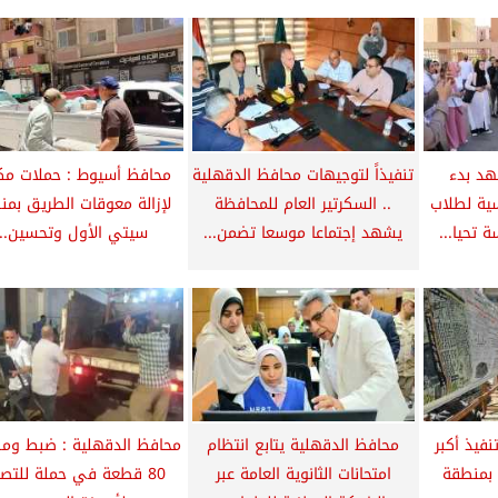
هد بدء
تنفيذاً لتوجيهات محافظ الدقهلية
محافظ أسيوط : حملات مك
سية لطلاب
.. السكرتير العام للمحافظة
لإزالة معوقات الطريق بمن
ة تحيا...
يشهد إجتماعا موسعا تضمن...
سيتي الأول وتحسين...
فيذ أكبر
محافظ الدقهلية يتابع انتظام
محافظ الدقهلية : ضبط ومص
 بمنطقة
امتحانات الثانوية العامة عبر
80 قطعة في حملة للتص