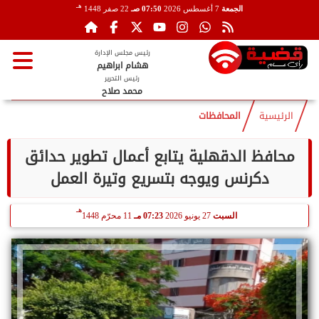
هـ
الجمعة
7 أغسطس 2026
07:50 صـ
22 صفر 1448
رئيس مجلس الإدارة
هشام ابراهيم
رئيس التحرير
محمد صلاح
الرئيسية
المحافظات
محافظ الدقهلية يتابع أعمال تطوير حدائق
دكرنس ويوجه بتسريع وتيرة العمل
هـ
السبت
27 يونيو 2026
07:23 مـ
11 محرّم 1448