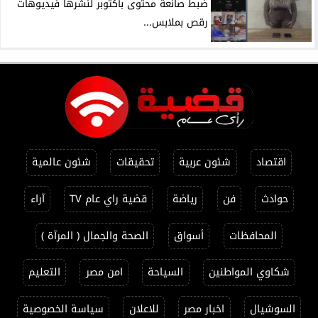
ضبط صانعة محتوى بأكتوبر لنشرها فيديوهات
رقص بملابس...
اقتصاد
شئون عربية
تحقيقات
شئون عالمية
حوادث
فن
رياضة
قضية راي عام TV
آراء
المحافظات
أسواق
الصحة والجمال ( المرآة )
شكاوي المواطنين
السياحة
امن مصر
التعليم
السوشيال
اخبار مصر
للاعلان
سياسة الخصوصية