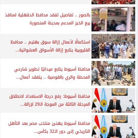
بالصور .. تفاصيل تفقد محافظ الدقهلية لمنافذ
بيع الخبز المدعم بمدينة المنصورة
استكمالًا لأعمال إزالة سوق بهتيم .. محافظ
القليوبية يتابع إزالة الأسواق العشوائية...
محافظ أسيوط يتابع ميدانيًا تطوير شارعي
المحطة والري بالقوصية .. يتفقد أعمال...
محافظ أسيوط: رفع درجة الاستعداد لانطلاق
المرحلة الثالثة من الموجة الـ29 لإزالة...
محافظ أسيوط يهنئ منتخب مصر بعد التأهل
التاريخي إلى دور الـ32 بكأس...