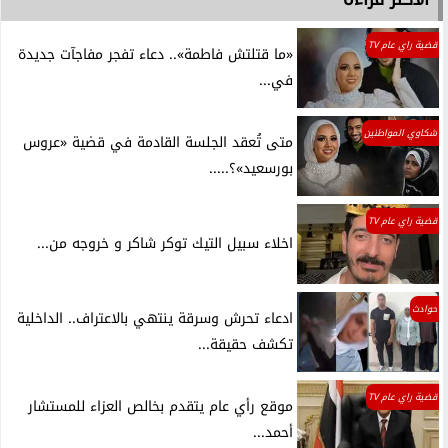
قضية راي عام TV
«ما قتلتش فاطمة».. دعاء تفجر مفاجآت جديدة
في...
شكاوي المواطنين
متى تُعقد الجلسة القادمة في قضية «عروس
بورسعيد»؟.....
قضية راي عام TV
اخلاء سبيل التيك توكر شاكر و خروجه من...
حوادث
ادعاء تحرش وسرقة ينتهي بالاعتراف.. الداخلية
تكشف حقيقة...
قضية راي عام TV
موقع رأي عام يتقدم بخالص العزاء للمستشار
أحمد...