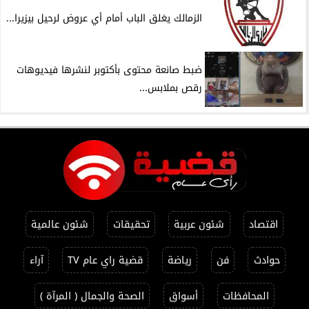
الزمالك يغلق الباب أمام أي عروض لرحيل بيزيرا...
ضبط صانعة محتوى بأكتوبر لنشرها فيديوهات
رقص بملابس...
اقتصاد
شئون عربية
تحقيقات
شئون عالمية
حوادث
فن
رياضة
قضية راي عام TV
آراء
المحافظات
أسواق
الصحة والجمال ( المرآة )