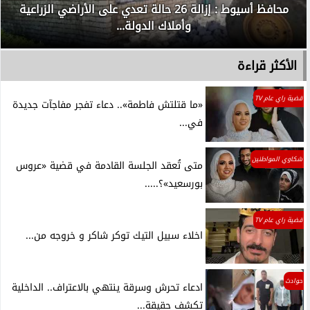
محافظ أسيوط : إزالة 26 حالة تعدي على الأراضي الزراعية
وأملاك الدولة...
الأكثر قراءة
قضية راي عام TV
«ما قتلتش فاطمة».. دعاء تفجر مفاجآت جديدة
في...
شكاوي المواطنين
متى تُعقد الجلسة القادمة في قضية «عروس
بورسعيد»؟.....
قضية راي عام TV
اخلاء سبيل التيك توكر شاكر و خروجه من...
حوادث
ادعاء تحرش وسرقة ينتهي بالاعتراف.. الداخلية
تكشف حقيقة...