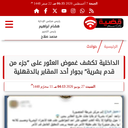
هـ
الجمعة
7 أغسطس 2026
06:35 صـ
22 صفر 1448
رئيس مجلس الإدارة
هشام ابراهيم
رئيس التحرير
محمد صلاح
الرئيسية
حوادث
الداخلية تكشف غموض العثور على ”جزء من
قدم بشرية” بجوار أحد المقابر بالدقهلية
هـ
السبت
27 يونيو 2026
04:13 مـ
11 محرّم 1448