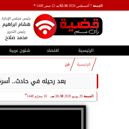
هـ
الجمعة
7 أغسطس 2026
02:16 مـ
22 صفر 1448
رئيس مجلس الإدارة
هشام ابراهيم
رئيس التحرير
محمد صلاح
الرئيسية
اقتصاد
شئون عربية
الرئيسية
فن
بعد رحيله في حادث.. أسرة 
هـ
الجمعة
26 يونيو 2026
11:38 صـ
10 محرّم 1448