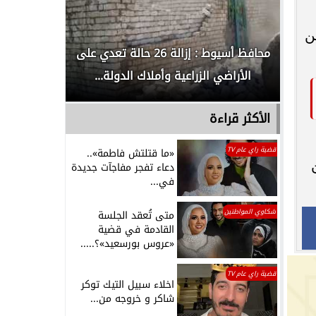
ن
لدور
محافظ أسيوط : إزالة 26 حالة تعدي على
الداخلية ت
الأراضي الزراعية وأملاك الدولة...
رجل م
الأكثر قراءة
قضية راي عام TV
«ما قتلتش فاطمة»..
دعاء تفجر مفاجآت جديدة
في...
شكاوي المواطنين
متى تُعقد الجلسة
القادمة في قضية
«عروس بورسعيد»؟.....
قضية راي عام TV
اخلاء سبيل التيك توكر
شاكر و خروجه من...