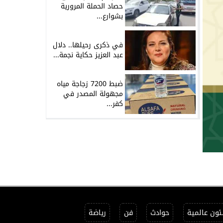
حصاد الحملة المرورية
بشوارع...
في ذكرى رحيلها.. دلال
عبد العزيز حكاية نجمة...
ضبط 7200 زجاجة مياه
مجهولة المصدر في
كفر...
ون عالمية
حوادث
فن
رياضة