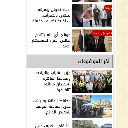
حوادث
ادعاء تحرش وسرقة
ينتهي بالاعتراف..
الداخلية تكشف حقيقة...
قضية راي عام TV
موقع رأي عام يتقدم
بخالص العزاء للمستشار
أحمد...
آخر الموضوعات
وزير الشباب والرياضة
ومحافظ القاهرة
يشهدان ماراثون
“القاهرة...
محافظ الدقهلية يشدد
على المتابعة اليومية
للمعرض الدائم...
بالأرقام .. تعرف على