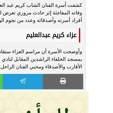
كشفت أسرة الفنان الشاب كريم عبد الع
محافظ أسيوط : حملات مكثفة لرفع
وفاته المفاجئة إثر حادث مروري تعرض له 
الإشغالات بحي شرق لإعادة الانضباط
رحلت في أثناء أدا
أفراد أسرته وأصدقائه وعدد من نجوم ال
وتحقيق...
بمستشفى بني عب
عزاء كريم عبدالعليم
بمسجد الخلفاء الراشدين المقابل لنادي ن
الأقارب والأصدقاء ومحبي الفنان الراحل.