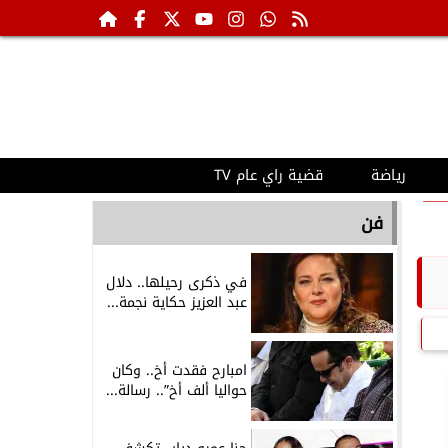
رياضة
قضية راي عام TV
فن
في ذكرى رحيلها.. دلال
عبد العزيز حكاية نجمة...
امبارح فقدت أخ.. وكان
حواليا ألف أخ”.. رسالة...