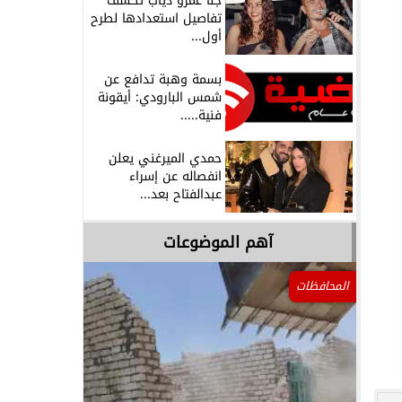
جنا عمرو دياب تكشف
تفاصيل استعدادها لطرح
أول...
بسمة وهبة تدافع عن
شمس البارودي: أيقونة
فنية.....
حمدي الميرغني يعلن
انفصاله عن إسراء
عبدالفتاح بعد...
آهم الموضوعات
المحافظات