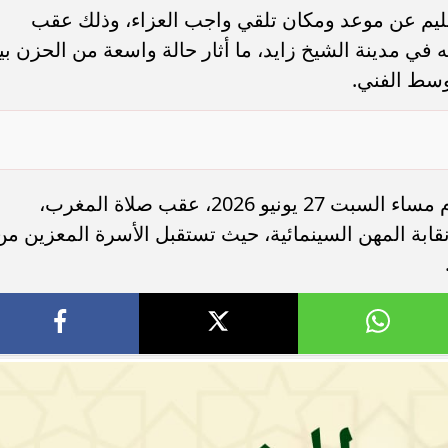
ليم عن موعد ومكان تلقي واجب العزاء، وذلك عقب
في مدينة الشيخ زايد، ما أثار حالة واسعة من الحزن بي
ء رسالتها.. وفاة ممرضة
محافظ القاهرة يعتمد جدول إمتحانات ا
وسط الفني.
يد والأهالي ينعونها
الثاني للعام الدراسي ٢٠٢٥...
وأوضحت الأسرة أن مراسم العزاء ستقام مساء السبت 27 يونيو 2026، عقب صلاة المغرب،
قابة المهن السينمائية، حيث تستقبل الأسرة المعزين من