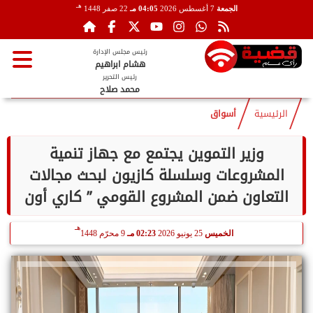
هـ
الجمعة
7 أغسطس 2026
04:05 مـ
22 صفر 1448
رئيس مجلس الإدارة
هشام ابراهيم
رئيس التحرير
محمد صلاح
الرئيسية
أسواق
وزير التموين يجتمع مع جهاز تنمية
المشروعات وسلسلة كازيون لبحث مجالات
التعاون ضمن المشروع القومي ” كاري أون
هـ
الخميس
25 يونيو 2026
02:23 مـ
9 محرّم 1448