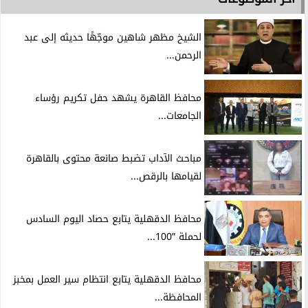
الشيخ مظهر شاهين موجّهًا حديثه إلى عبد
الرحمن...
محافظ القاهرة يشهد حفل تكريم رؤساء
الجامعات...
مباحث الآداب تضبط صانعة محتوى بالقاهرة
لقيامها بالرقص...
محافظ الدقهلية يتابع حصاد اليوم السادس
لحملة ”100...
محافظ الدقهلية يتابع انتظام سير العمل بمخبز
المحافظة...