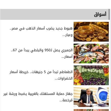
أسواق
هبوط جديد يضرب أسعار الذهب في مصر..
وعيار...
الجمبري يصل لـ950 والبلطي يبدأ من 67..
أسعار...
الطماطم تبدأ من 5 جنيهات.. خريطة أسعار
الخضراوات...
جهاز حماية المستهلك بالغربية يضبط ورشة غير
مُرخصة...