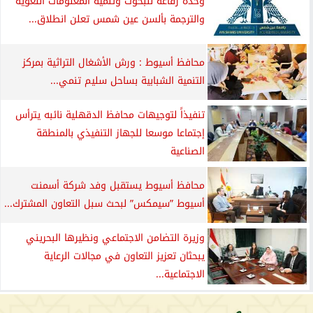
وحدة رفاعة للبحوث وتنمية المعلومات اللغوية
والترجمة بألسن عين شمس تعلن انطلاق...
محافظ أسيوط : ورش الأشغال التراثية بمركز
التنمية الشبابية بساحل سليم تنمي...
تنفيذاً لتوجيهات محافظ الدقهلية نائبه يترأس
إجتماعا موسعا للجهاز التنفيذي بالمنطقة
الصناعية
محافظ أسيوط يستقبل وفد شركة أسمنت
أسيوط ”سيمكس” لبحث سبل التعاون المشترك...
وزيرة التضامن الاجتماعي ونظيرها البحريني
يبحثان تعزيز التعاون في مجالات الرعاية
الاجتماعية...