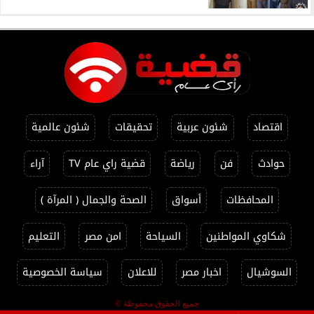
اقتصاد
شئون عربية
تحقيقات
شئون عالمية
حوادث
فن
رياضة
قضية راي عام TV
آراء
المحافظات
أسواق
الصحة والجمال ( المرآة )
شكاوي المواطنين
السياحة
امن مصر
التعليم
السوشيال
اخبار مصر
للاعلان
سياسة الخصوصية
جميع الحقوق محفوظة ©