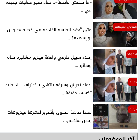
«ما قتلتش فاطمة».. دعاء تفجر مفاجآت جديدة
في...
شكاوي المواطنين
متى تُعقد الجلسة القادمة في قضية «عروس
بورسعيد»؟.....
تحقيقات
إخلاء سبيل طرفي واقعة فيديو مشاجرة فتاة
وسائق...
حوادث
ادعاء تحرش وسرقة ينتهي بالاعتراف.. الداخلية
تكشف حقيقة...
حوادث
ضبط صانعة محتوى بأكتوبر لنشرها فيديوهات
رقص بملابس...
آخر الموضوعات