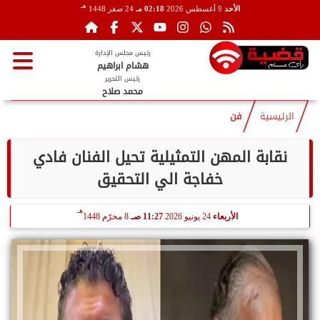
هـ
الأحد
9 أغسطس 2026
02:18 مـ
24 صفر 1448
رئيس مجلس الإدارة
هشام ابراهيم
رئيس التحرير
محمد صلاح
الرئيسية
فن
نقابة المهن التمثيلية تحيل الفنان فادي
خفاجة الي التحقيق
هـ
الأربعاء
24 يونيو 2026
11:27 صـ
8 محرّم 1448