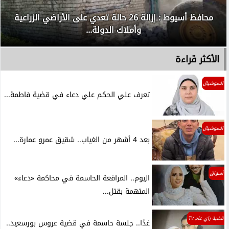
محافظ أسيوط : إزالة 26 حالة تعدي على الأراضي الزراعية
وأملاك الدولة...
الأكثر قراءة
السوشيال
تعرف علي الحكم علي دعاء في قضية فاطمة...
السوشيال
بعد 4 أشهر من الغياب.. شقيق عمرو عمارة...
أسواق
اليوم.. المرافعة الحاسمة في محاكمة «دعاء»
المتهمة بقتل...
قضية راي عام TV
غدًا.. جلسة حاسمة في قضية عروس بورسعيد..