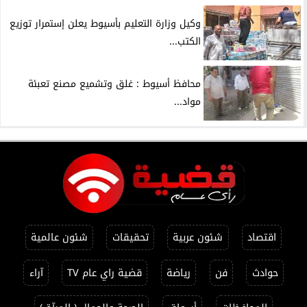
وكيل وزارة التعليم بأسيوط يعلن إستمرار توزيع
الكتب...
محافظ أسيوط : غلق وتشميع مصنع تعبئة
مواد...
اقتصاد
شئون عربية
تحقيقات
شئون عالمية
حوادث
فن
رياضة
قضية راي عام TV
آراء