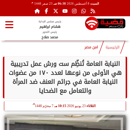
هـ
السبت
8 أغسطس 2026
06:38 صـ
23 صفر 1448
رئيس مجلس الإدارة
هشام ابراهيم
رئيس التحرير
محمد صلاح
الرئيسية
امن مصر
النيابة العامة تُنظِّم ست ورش عمل تدريبية
هي الأولى من نوعها لعدد ١٧٠ من عضوات
النيابة العامة في جرائم العنف ضد المرأة
والتعامل مع الضحايا
هـ
الثلاثاء
23 يونيو 2026
10:15 مـ
7 محرّم 1448