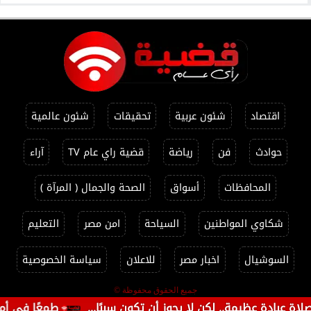
اقتصاد
شئون عربية
تحقيقات
شئون عالمية
حوادث
فن
رياضة
قضية راي عام TV
آراء
المحافظات
أسواق
الصحة والجمال ( المرآة )
شكاوي المواطنين
السياحة
امن مصر
التعليم
السوشيال
اخبار مصر
للاعلان
سياسة الخصوصية
جميع الحقوق محفوظة ©
ظيمة.. لكن لا يجوز أن تكون سببًا...
طمعًا في أموالها لشر