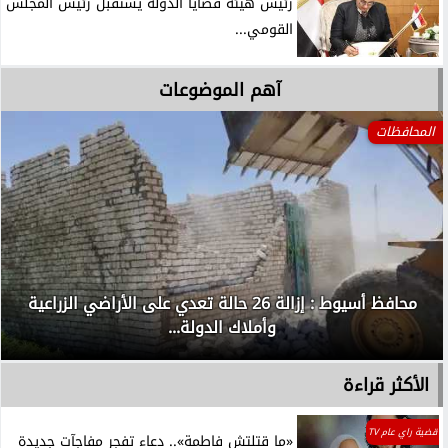
رئيس هيئة قضايا الدولة يستقبل رئيس المجلس
القومي...
آهم الموضوعات
المحافظات
محافظ أسيوط : إزالة 26 حالة تعدي على الأراضي الزراعية
وأملاك الدولة...
الأكثر قراءة
قضية راي عام TV
«ما قتلتش فاطمة».. دعاء تفجر مفاجآت جديدة