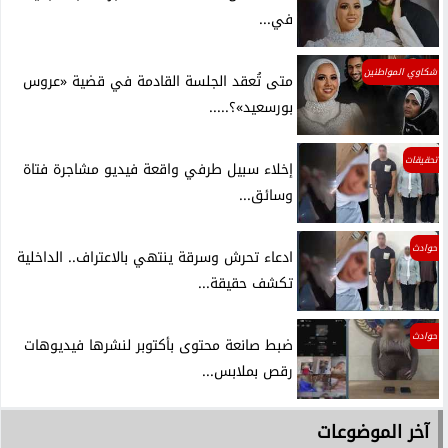
في...
شكاوي المواطنين
متى تُعقد الجلسة القادمة في قضية «عروس
بورسعيد»؟.....
تحقيقات
إخلاء سبيل طرفي واقعة فيديو مشاجرة فتاة
وسائق...
حوادث
ادعاء تحرش وسرقة ينتهي بالاعتراف.. الداخلية
تكشف حقيقة...
حوادث
ضبط صانعة محتوى بأكتوبر لنشرها فيديوهات
رقص بملابس...
آخر الموضوعات