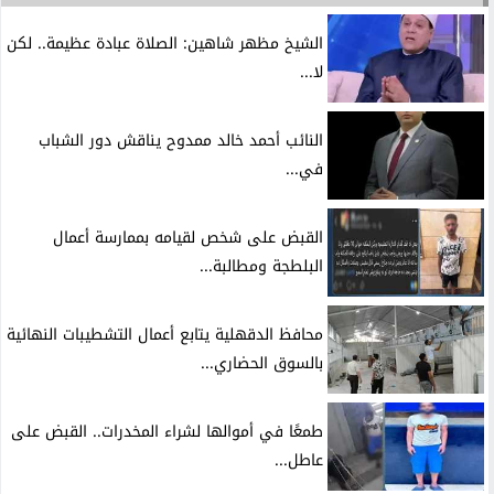
الشيخ مظهر شاهين: الصلاة عبادة عظيمة.. لكن
لا...
النائب أحمد خالد ممدوح يناقش دور الشباب
في...
القبض على شخص لقيامه بممارسة أعمال
البلطجة ومطالبة...
محافظ الدقهلية يتابع أعمال التشطيبات النهائية
بالسوق الحضاري...
طمعًا في أموالها لشراء المخدرات.. القبض على
عاطل...