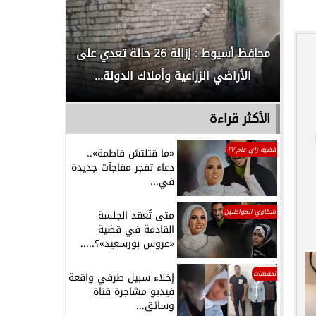
لدور
محافظ أسيوط : إزالة 26 حالة تعدي على
الداخلية ت
الأراضي الزراعية وأملاك الدولة...
رجل م
الأكثر قراءة
قضية راي عام TV
«ما قتلتش فاطمة»..
دعاء تفجر مفاجآت جديدة
في...
شكاوي المواطنين
متى تُعقد الجلسة
القادمة في قضية
«عروس بورسعيد»؟.....
تحقيقات
إخلاء سبيل طرفي واقعة
فيديو مشاجرة فتاة
وسائق...