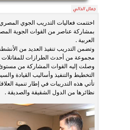
جمال الدالي
محافظ أسيوط : حملات مكثفة لرفع
الإشغالات بحي شرق لإعادة الانضباط
رحلت في أثناء أدا
اختتمت فعاليات التدريب الجوي المصري ا
وتحقيق...
بمستشفى بني عب
بمشاركة عناصر من القوات الجوية المصري
العربية .
وتضمن التدريب تنفيذ العديد من الأنشطة
مجموعة من أحدث الطرازات للمقاتلات مت
وصلت إليه القوات المشاركة من مستوىً راق
التخطيط والتنفيذ وأساليب القيادة والسي
تأتي هذه التدريبات في إطار تنمية العلا
نظائرها من الدول الشقيقة والصديقة .