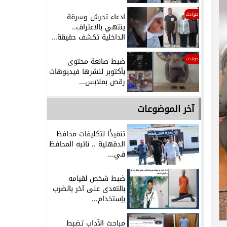
حوادث
ادعاء تحرش وسرقة
ينتهي بالاعتراف..
الداخلية تكشف حقيقة...
حوادث
ضبط صانعة محتوى
بأكتوبر لنشرها فيديوهات
رقص بملابس...
آخر الموضوعات
تنفيذًا لتكليفات محافظ
الدقهلية .. نائبه المحافظ
في...
ضبط شخص لقيامه
بالتعدى على آخر بالضرب
بإستخدام...
مباحث الآداب تضبط