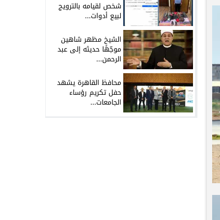
شخص لقيامه بالترويج
لبيع أدوات...
الشيخ مظهر شاهين
موجّهًا حديثه إلى عبد
الرحمن...
محافظ القاهرة يشهد
حفل تكريم رؤساء
الجامعات...