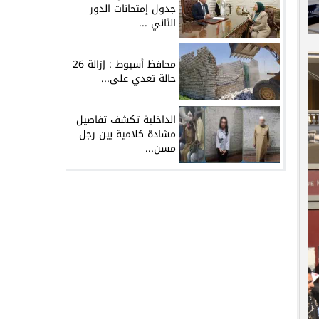
جدول إمتحانات الدور
الثاني ...
محافظ أسيوط : إزالة 26
حالة تعدي على...
الداخلية تكشف تفاصيل
مشادة كلامية بين رجل
مسن...