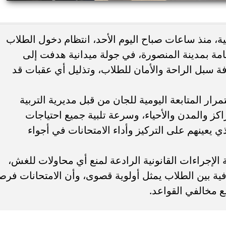
ء رسالتها.. وفاة ممرضة
محافظ القاهرة يعتمد جدول إمتحانات ا
ة، منذ ساعات صباح اليوم الأحد، انتظام دخول الطلاب
يد والأهالي ينعونها
الثاني للعام الدراسي ٢٠٢٥...
عامة بمدينة المنصورة، في جولة ميدانية هدفت إلى
فة سبل الراحة والأمان للطلاب، وتذليل أي عقبات قد
ار المتابعة اليومية للجان من قبل مديرية التربية
اكز والمدن والأحياء، وسرعة تلبية جميع احتياجات
ذي يعينهم على التركيز وأداء الامتحانات في أجواء
الإجراءات القانونية الرادعة لمنع أي محاولات للغش،
فية بين الطلاب يمثل أولوية قصوى، وأن الامتحانات فرص
مع مخالفي القواعد.