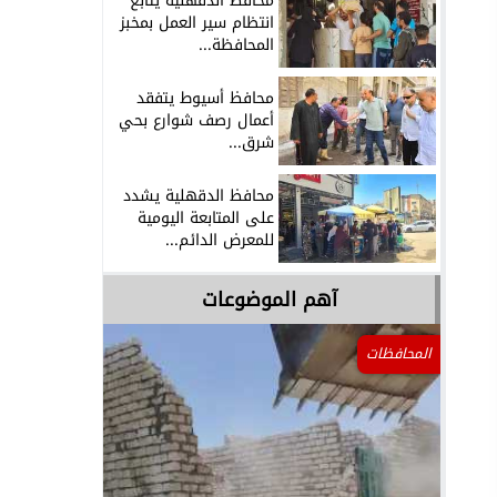
محافظ الدقهلية يتابع
انتظام سير العمل بمخبز
المحافظة...
محافظ أسيوط يتفقد
أعمال رصف شوارع بحي
شرق...
محافظ الدقهلية يشدد
على المتابعة اليومية
للمعرض الدائم...
آهم الموضوعات
المحافظات