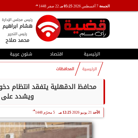
هـ
الجمعة
7 أغسطس 2026
05:25 مـ
22 صفر 1448
رئيس مجلس الإدارة
هشام ابراهيم
رئيس التحرير
محمد صلاح
الرئيسية
اقتصاد
شئون عربية
الرئيسية
المحافظات
محافظ الدقهلية يتفقد انتظام دخول 
ويشدد على ت
هـ
الأحد
21 يونيو 2026
12:25 مـ
5 محرّم 1448