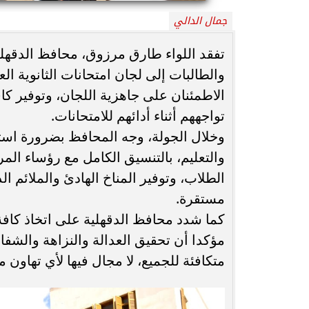
جمال الدالي
محافظ أسيوط : حملات مكثفة لرفع
الإشغالات بحي شرق لإعادة الانضباط
رحلت في أثناء أدا
تفقد اللواء طارق مرزوق، محافظ الدقهلي
وتحقيق...
بمستشفى بني عب
والطالبات إلى لجان امتحانات الثانوية ال
الاطمئنان على جاهزية اللجان، وتوفير كا
تواجههم أثناء أدائهم للامتحانات.
وخلال الجولة، وجه المحافظ بضرورة استمر
والتعليم، بالتنسيق الكامل مع رؤساء المر
الطلاب، وتوفير المناخ الهادئ والملائم ال
مستقرة.
كما شدد محافظ الدقهلية على اتخاذ كافة 
مؤكدا أن تحقيق العدالة والنزاهة والشفا
متكافئة للجميع، لا مجال فيها لأي تهاون 