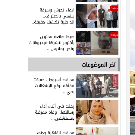
حوادث
ادعاء تحرش وسرقة
ينتهي بالاعتراف..
الداخلية تكشف حقيقة...
حوادث
ضبط صانعة محتوى
بأكتوبر لنشرها فيديوهات
رقص بملابس...
آخر الموضوعات
محافظ أسيوط : حملات
مكثفة لرفع الإشغالات
بحي...
رحلت في أثناء أداء
رسالتها.. وفاة ممرضة
بمستشفى...
محافظ القاهرة يعتمد