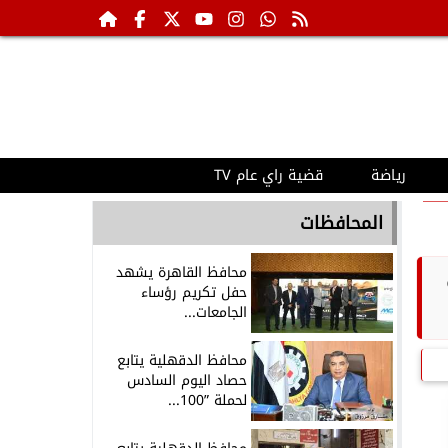
رياضة
قضية راي عام TV
المحافظات
محافظ القاهرة يشهد
حفل تكريم رؤساء
الجامعات...
محافظ الدقهلية يتابع
حصاد اليوم السادس
لحملة ”100...