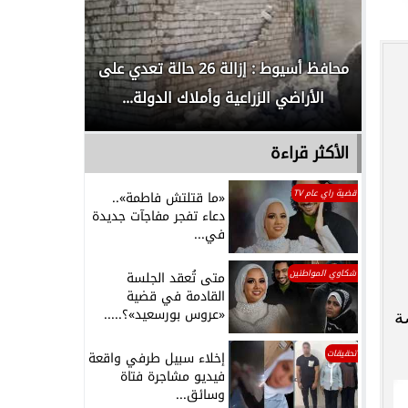
لدور
محافظ أسيوط : إزالة 26 حالة تعدي على
الداخلية ت
الأراضي الزراعية وأملاك الدولة...
رجل م
الأكثر قراءة
قضية راي عام TV
«ما قتلتش فاطمة»..
دعاء تفجر مفاجآت جديدة
في...
شكاوي المواطنين
متى تُعقد الجلسة
القادمة في قضية
«عروس بورسعيد»؟.....
ة
تحقيقات
إخلاء سبيل طرفي واقعة
فيديو مشاجرة فتاة
وسائق...