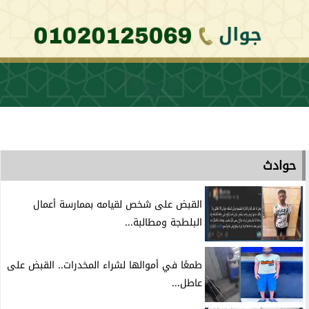
حوادث
القبض على شخص لقيامه بممارسة أعمال
البلطجة ومطالبة...
طمعًا في أموالها لشراء المخدرات.. القبض على
عاطل...