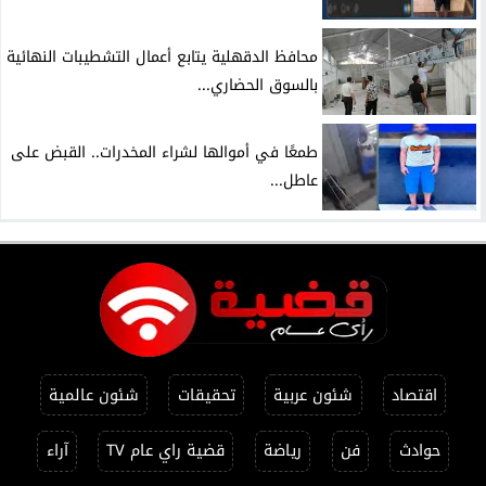
محافظ الدقهلية يتابع أعمال التشطيبات النهائية
بالسوق الحضاري...
طمعًا في أموالها لشراء المخدرات.. القبض على
عاطل...
اقتصاد
شئون عربية
تحقيقات
شئون عالمية
حوادث
فن
رياضة
قضية راي عام TV
آراء