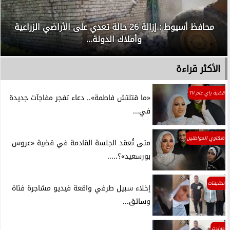
محافظ أسيوط : إزالة 26 حالة تعدي على الأراضي الزراعية
وأملاك الدولة...
الأكثر قراءة
قضية راي عام TV
«ما قتلتش فاطمة».. دعاء تفجر مفاجآت جديدة
في...
شكاوي المواطنين
متى تُعقد الجلسة القادمة في قضية «عروس
بورسعيد»؟.....
تحقيقات
إخلاء سبيل طرفي واقعة فيديو مشاجرة فتاة
وسائق...
حوادث