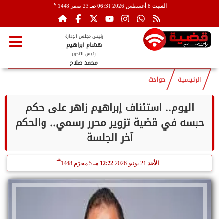
هـ
السبت
8 أغسطس 2026
06:31 صـ
23 صفر 1448
رئيس مجلس الإدارة
هشام ابراهيم
رئيس التحرير
محمد صلاح
الرئيسية
حوادث
اليوم.. استئناف إبراهيم زاهر على حكم
حبسه في قضية تزوير محرر رسمي.. والحكم
آخر الجلسة
هـ
الأحد
21 يونيو 2026
12:22 مـ
5 محرّم 1448