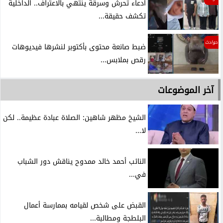
ادعاء تحرش وسرقة ينتهي بالاعتراف.. الداخلية
تكشف حقيقة...
حوادث
ضبط صانعة محتوى بأكتوبر لنشرها فيديوهات
رقص بملابس...
آخر الموضوعات
الشيخ مظهر شاهين: الصلاة عبادة عظيمة.. لكن
لا...
النائب أحمد خالد ممدوح يناقش دور الشباب
في...
القبض على شخص لقيامه بممارسة أعمال
البلطجة ومطالبة...