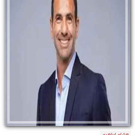
هشام إبراهيم