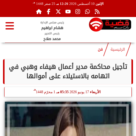
هـ
الإثنين
10 أغسطس 2026
12:26 مـ
25 صفر 1448
رئيس مجلس الإدارة
هشام ابراهيم
رئيس التحرير
محمد صلاح
الرئيسية
فن
تأجيل محاكمة مدير أعمال هيفاء وهبي في
اتهامه بالاستيلاء على أموالها
هـ
الأربعاء
17 يونيو 2026
05:35 مـ
1 محرّم 1448