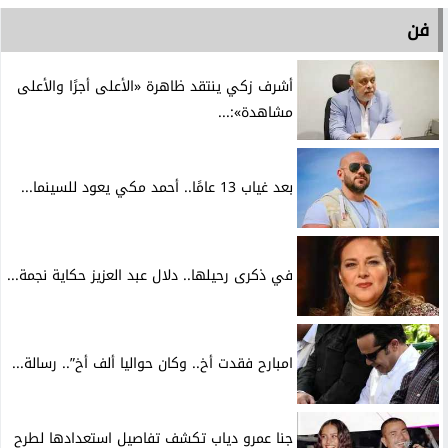
فن
أشرف زكي ينتقد ظاهرة «الأعلى أجرًا والأعلى
مشاهدة»:...
بعد غياب 13 عامًا.. أحمد مكي يعود للسينما...
في ذكرى رحيلها.. دلال عبد العزيز حكاية نجمة...
امبارح فقدت أخ.. وكان حواليا ألف أخ”.. رسالة...
جنا عمرو دياب تكشف تفاصيل استعدادها لطرح