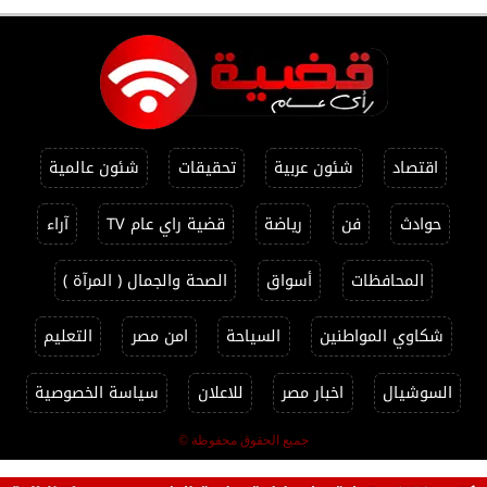
اقتصاد
شئون عربية
تحقيقات
شئون عالمية
حوادث
فن
رياضة
قضية راي عام TV
آراء
المحافظات
أسواق
الصحة والجمال ( المرآة )
شكاوي المواطنين
السياحة
امن مصر
التعليم
السوشيال
اخبار مصر
للاعلان
سياسة الخصوصية
جميع الحقوق محفوظة ©