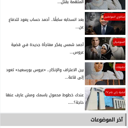
المتهمة بقتل...
شكاوي المواطنين
بعد انسحابه سابقًا.. أحمد حساب يعود للدفاع
عن...
السوشيال
أحمد شمس يفجّر مفاجأة جديدة في قضية
عروس...
تحقيقات
بين الاعتراف والإنكار.. «عروس بورسعيد» تعود
إلى قاعة...
قضية راي عام TV
عندك خطوط محمول باسمك ومش عارف عنها
حاجة؟.....
آخر الموضوعات