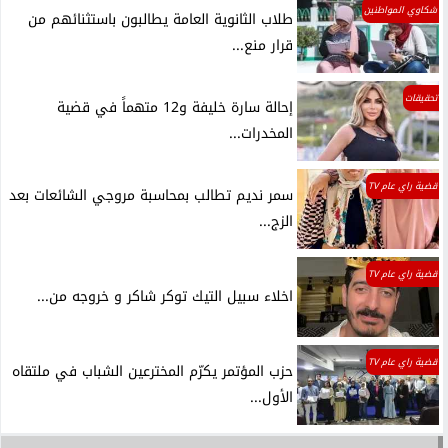
شكاوي المواطنين
طلاب الثانوية العامة يطالبون باستثنائهم من
قرار منع...
تحقيقات
إحالة سارة خليفة و12 متهماً في قضية
المخدرات...
قضية راي عام TV
سمر نديم تطالب بمحاسبة مروجي الشائعات بعد
الزج...
قضية راي عام TV
اخلاء سبيل التيك توكر شاكر و خروجه من...
قضية راي عام TV
حزب المؤتمر يكرّم المخترعين الشباب في ملتقاه
الأول...