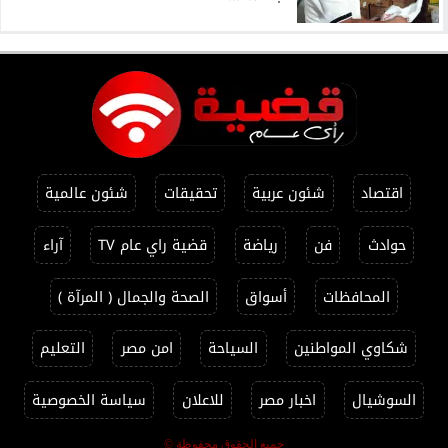
اقتصاد
شئون عربية
تحقيقات
شئون عالمية
حوادث
فن
رياضة
قضية راي عام TV
آراء
المحافظات
أسواق
الصحة والجمال ( المرآة )
شكاوي المواطنين
السياحة
امن مصر
التعليم
السوشيال
اخبار مصر
للاعلان
سياسة الخصوصية
جميع الحقوق محفوظة ©