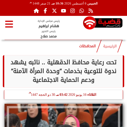
هـ
الخميس
6 أغسطس 2026
10:36 صـ
21 صفر 1448
رئيس مجلس الإدارة
هشام ابراهيم
رئيس التحرير
محمد صلاح
الرئيسية
المحافظات
تحت رعاية محافظ الدقهلية .. نائبه يشهد
ندوة للتوعية بخدمات ”وحدة المرأة الآمنة”
ودعم الحماية الاجتماعية
هـ
الثلاثاء
16 يونيو 2026
03:42 مـ
30 ذو الحجة 1447